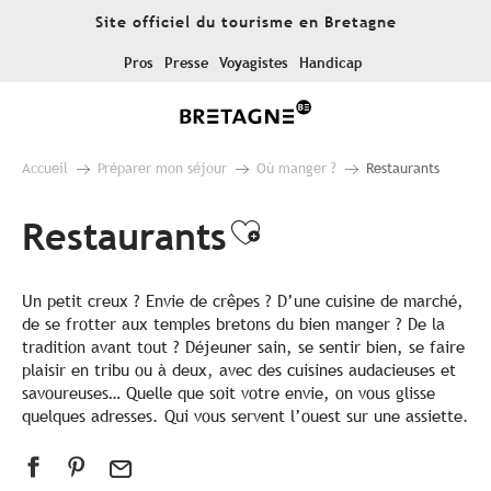
Aller
Site officiel du tourisme en Bretagne
au
contenu
Pros
Presse
Voyagistes
Handicap
principal
Accueil
Préparer mon séjour
Où manger ?
Restaurants
Restaurants
Ajouter aux fa
Un petit creux ? Envie de crêpes ? D’une cuisine de marché,
de se frotter aux temples bretons du bien manger ? De la
tradition avant tout ? Déjeuner sain, se sentir bien, se faire
plaisir en tribu ou à deux, avec des cuisines audacieuses et
savoureuses… Quelle que soit votre envie, on vous glisse
quelques adresses. Qui vous servent l’ouest sur une assiette.