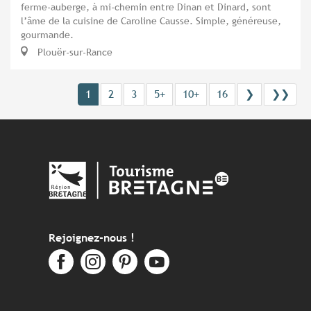
ferme-auberge, à mi-chemin entre Dinan et Dinard, sont
l’âme de la cuisine de Caroline Causse. Simple, généreuse,
gourmande.
Plouër-sur-Rance
1
2
3
5+
10+
16
❯
❯❯
Rejoignez-nous !