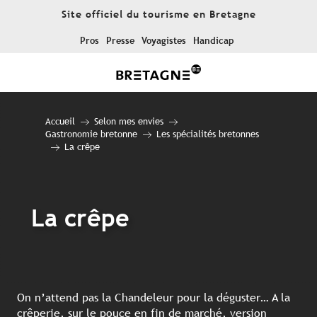
Aller
Site officiel du tourisme en Bretagne
au
contenu
Pros
Presse
Voyagistes
Handicap
principal
Accueil
Selon mes envies
Gastronomie bretonne
Les spécialités bretonnes
La crêpe
La crêpe
On n’attend pas la Chandeleur pour la déguster… A la
crêperie, sur le pouce en fin de marché, version