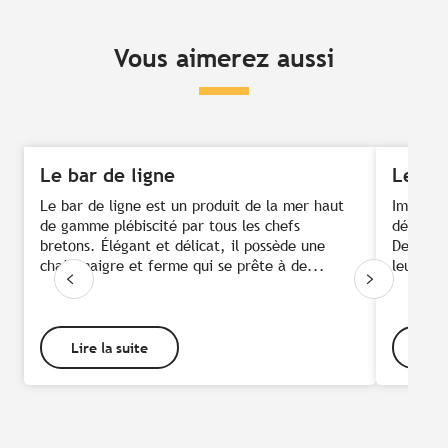
Vous aimerez aussi
Le bar de ligne
Les la
Le bar de ligne est un produit de la mer haut
Impossib
de gamme plébiscité par tous les chefs
déguster
bretons. Élégant et délicat, il possède une
Demoisel
chair maigre et ferme qui se prête à de...
leur cha
Lire la suite
Lire