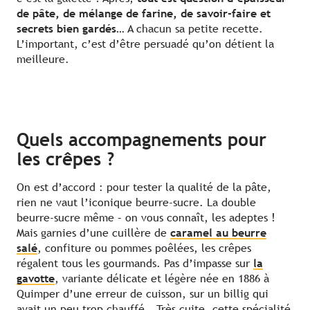
de pâte, de mélange de farine, de savoir-faire et
secrets bien gardés
… A chacun sa petite recette.
L’important, c’est d’être persuadé qu’on détient la
meilleure.
Quels accompagnements pour
les crêpes ?
On est d’accord : pour tester la qualité de la pâte,
rien ne vaut l’iconique beurre-sucre. La double
beurre-sucre même – on vous connaît, les adeptes !
Mais garnies d’une cuillère de
caramel au beurre
salé
, confiture ou pommes poêlées, les crêpes
régalent tous les gourmands. Pas d’impasse sur
la
gavotte
, variante délicate et légère née en 1886 à
Quimper d’une erreur de cuisson, sur un billig qui
avait un peu trop chauffé… Très cuite, cette spécialité