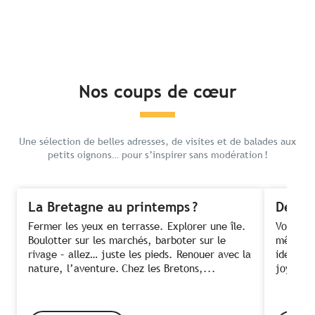
Nos coups de cœur
Une sélection de belles adresses, de visites et de balades aux
petits oignons… pour s’inspirer sans modération !
La Bretagne au printemps ?
Des fe
Fermer les yeux en terrasse. Explorer une île.
Voir ses
Boulotter sur les marchés, barboter sur le
même te
rivage – allez… juste les pieds. Renouer avec la
idée ! C
nature, l’aventure. Chez les Bretons,...
joyeusem