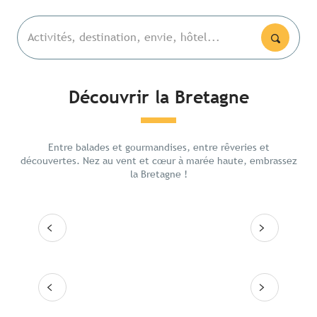
Activités, destination, envie, hôtel...
Découvrir la Bretagne
Les lieux emblématiques
La for
De Ren
Entre balades et gourmandises, entre rêveries et
Itinéraires
intéri
découvertes. Nez au vent et cœur à marée haute, embrassez
la Bretagne !
Les grandes villes
Lire la suite
Lire
Les 10 destinations
Lire la suite
Lire la suite
Lire la suite
Lire