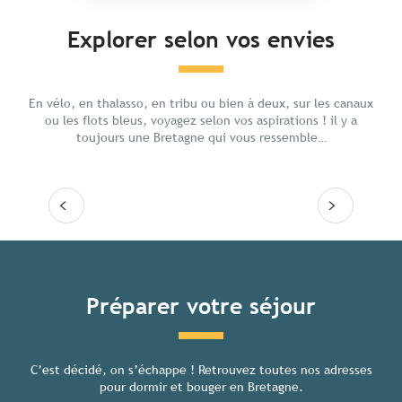
Explorer selon vos envies
En famille
Gastr
En vélo, en thalasso, en tribu ou bien à deux, sur les canaux
ou les flots bleus, voyagez selon vos aspirations ! il y a
toujours une Bretagne qui vous ressemble…
Lire la suite
Lire
Tous les hébergements
Préparer votre séjour
C’est décidé, on s’échappe ! Retrouvez toutes nos adresses
Toutes
pour dormir et bouger en Bretagne.