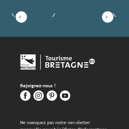
Voir les offres
Lire
Rejoignez-nous !
Ne manquez pas notre newsletter