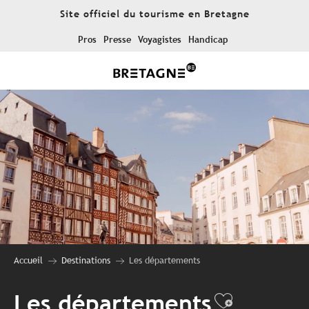
Aller
Site officiel du tourisme en Bretagne
au
contenu
Pros
Presse
Voyagistes
Handicap
principal
Accueil
Destinations
Les départements
Les départements
Ajouter 