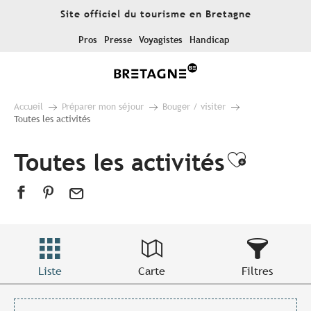
Aller
Site officiel du tourisme en Bretagne
au
contenu
Pros
Presse
Voyagistes
Handicap
principal
Accueil
Préparer mon séjour
Bouger / visiter
Toutes les activités
Toutes les activités
Ajouter
Liste
Carte
Filtres