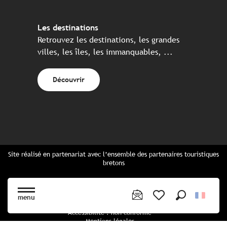
Les destinations
Retrouvez les destinations, les grandes
villes, les îles, les immanquables, ...
Découvrir
Site réalisé en partenariat avec l’ensemble des partenaires touristiques
bretons
Questions fréquentes
Cartes Bretagne & brochures
menu
Plan du site
Recherche
Voir les favoris
Accessibilité : non conforme
Mentions légales