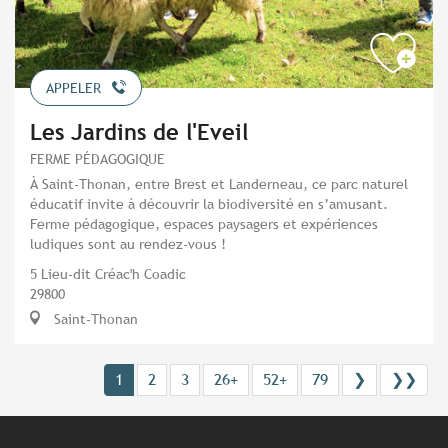
APPELER
Les Jardins de l'Eveil
FERME PÉDAGOGIQUE
À Saint-Thonan, entre Brest et Landerneau, ce parc naturel
éducatif invite à découvrir la biodiversité en s’amusant.
Ferme pédagogique, espaces paysagers et expériences
ludiques sont au rendez-vous !
5 Lieu-dit Créac'h Coadic
29800
Saint-Thonan
1
2
3
26+
52+
79
❯
❯❯