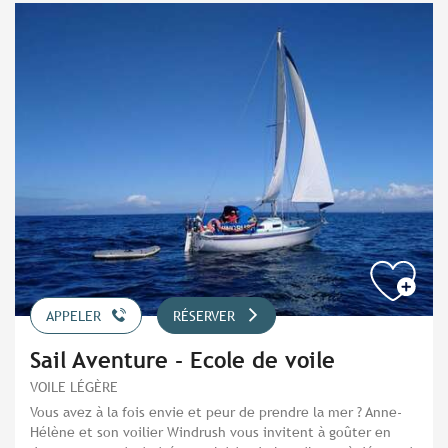
APPELER
RÉSERVER
Sail Aventure - Ecole de voile
VOILE LÉGÈRE
Vous avez à la fois envie et peur de prendre la mer ? Anne-
Hélène et son voilier Windrush vous invitent à goûter en