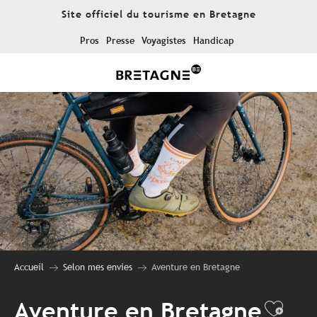
Aller
Site officiel du tourisme en Bretagne
au
contenu
Pros
Presse
Voyagistes
Handicap
principal
Accueil
Selon mes envies
Aventure en Bretagne
Aventure en Bretagne
Ajou