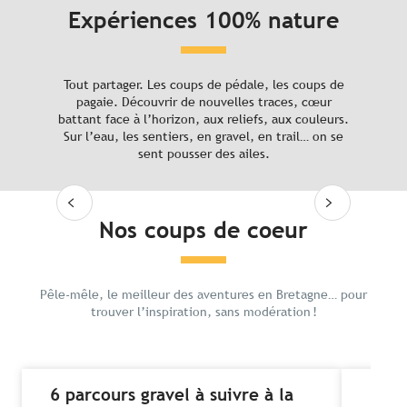
Nos coups de coeur
Expériences 100% nature
Préparez votre séjour
L’eldorado du vélo
Tout partager. Les coups de pédale, les coups de
pagaie. Découvrir de nouvelles traces, cœur
battant face à l’horizon, aux reliefs, aux couleurs.
Sur l’eau, les sentiers, en gravel, en trail… on se
sent pousser des ailes.
Lire la suite
Nos coups de coeur
Pêle-mêle, le meilleur des aventures en Bretagne… pour
trouver l’inspiration, sans modération !
6 parcours gravel à suivre à la
Les 