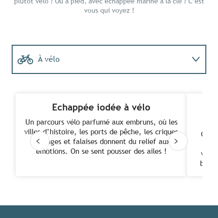
plutôt vélo ? Ou à pied, avec échappée marine à la clé ? C’est
vous qui voyez !
À vélo
À pied
Echappée iodée à vélo
Su
Un parcours vélo parfumé aux embruns, où les
villes d’histoire, les ports de pêche, les criques
Oubli
sauvages et falaises donnent du relief aux
pou
émotions. On se sent pousser des ailes !
vallo
bouff