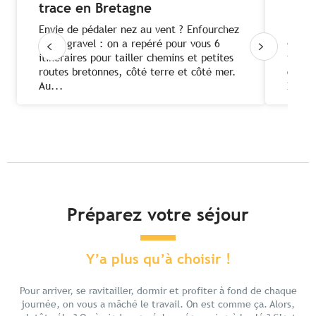
trace en Bretagne
Bret
Envie de pédaler nez au vent ? Enfourchez
Pour d
votre gravel : on a repéré pour vous 6
grands
itinéraires pour tailler chemins et petites
tous s
routes bretonnes, côté terre et côté mer.
offre
Au...
2700 
Préparez votre séjour
Y’a plus qu’à choisir !
Pour arriver, se ravitailler, dormir et profiter à fond de chaque
journée, on vous a mâché le travail. On est comme ça. Alors,