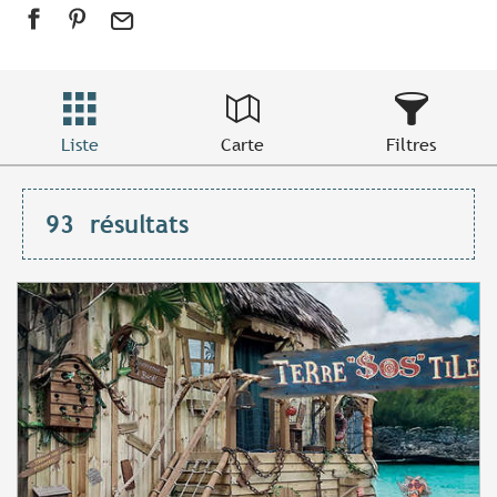
Liste
Carte
Filtres
93
résultats