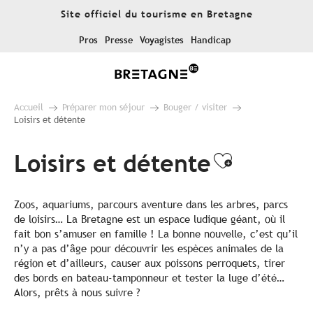
Aller
Site officiel du tourisme en Bretagne
au
contenu
Pros
Presse
Voyagistes
Handicap
principal
Accueil
Préparer mon séjour
Bouger / visiter
Loisirs et détente
Loisirs et détente
Ajouter a
Zoos, aquariums, parcours aventure dans les arbres, parcs
de loisirs… La Bretagne est un espace ludique géant, où il
fait bon s’amuser en famille ! La bonne nouvelle, c’est qu’il
n’y a pas d’âge pour découvrir les espèces animales de la
région et d’ailleurs, causer aux poissons perroquets, tirer
des bords en bateau-tamponneur et tester la luge d’été…
Alors, prêts à nous suivre ?