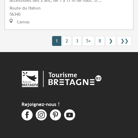
accessibles dès 2 ans, de 1 à 17 m de haut. D...
Route du Hahon
56340
Carnac
1
2
3
5+
8
❯
❯❯
Rejoignez-nous !