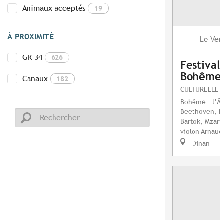
Animaux acceptés
19
À PROXIMITÉ
Ve
Le
GR 34
626
Festival
Bohême 
Canaux
182
CULTURELLE
Bohême – l’Â
Beethoven, 
Bartok, Mzar
violon Arnaud
Dinan