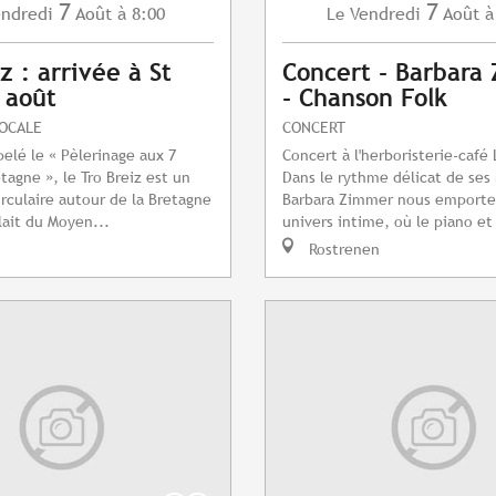
7
7
ndredi
Août
à 8:00
Vendredi
Août
à
Le
z : arrivée à St
Concert - Barbara
7 août
- Chanson Folk
LOCALE
CONCERT
pelé le « Pèlerinage aux 7
Concert à l'herboristerie-café
tagne », le Tro Breiz est un
Dans le rythme délicat de ses
irculaire autour de la Bretagne
Barbara Zimmer nous emporte
lait du Moyen...
univers intime, où le piano et 
Rostrenen