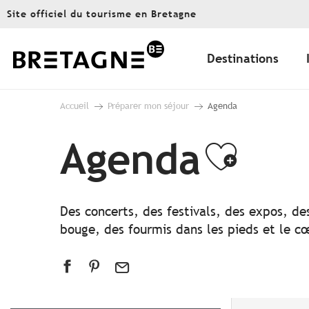
Aller
Site officiel du tourisme en Bretagne
au
contenu
principal
Destinations
Accueil
Préparer mon séjour
Agenda
Agenda
Ajout
Des concerts, des festivals, des expos, de
bouge, des fourmis dans les pieds et le cœ