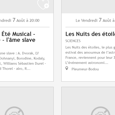
7
7
ndredi
Août
à 20:00
Vendredi
Août
à
Le
 Été Musical -
Les Nuits des étoil
- l'âme slave
SCIENCES
Les Nuits des étoiles, le plus 
estival des amoureux de l’as
me slave : A. Dvorak, LV
France, reviennent pour leur 3
Dohnanyi, Borodine, Kodaly,
L’événement astronomi...
t, Williams Sébastien Durel –
 Thorel – alro, R...
Pleumeur-Bodou