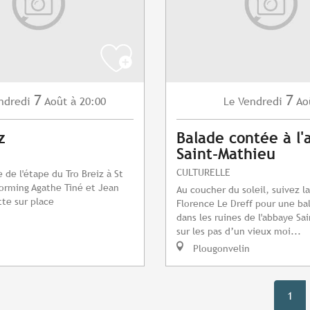
7
7
ndredi
Août
à 20:00
Vendredi
Ao
Le
z
Balade contée à l
Saint-Mathieu
CULTURELLE
 de l'étape du Tro Breiz à St
torming Agathe Tiné et Jean
Au coucher du soleil, suivez l
te sur place
Florence Le Dreff pour une ba
dans les ruines de l'abbaye Sa
sur les pas d’un vieux moi...
Plougonvelin
1