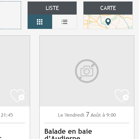
LISTE
CARTE
7
 21:45
Vendredi
Août
à 9:00
Le
Balade en baie
r
d’Audierne