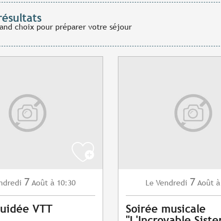
résultats
rand choix pour préparer votre séjour
7
7
ndredi
Août
à 10:30
Vendredi
Août
à
Le
Guidée VTT
Soirée musicale
"L'Incroyable Siste