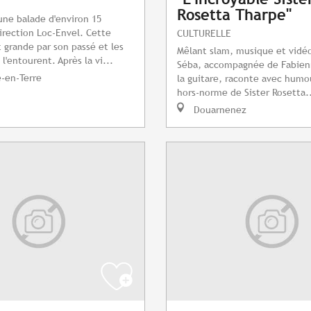
Rosetta Tharpe"
une balade d'environ 15
irection Loc-Envel. Cette
CULTURELLE
grande par son passé et les
Mêlant slam, musique et vidéo
l'entourent. Après la vi...
Séba, accompagnée de Fabien
e-en-Terre
la guitare, raconte avec humou
hors-norme de Sister Rosetta.
Douarnenez