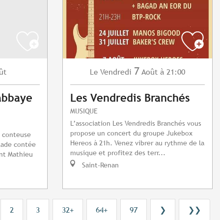
7
ût
Vendredi
Août
à 21:00
Le
'abbaye
Les Vendredis Branchés
MUSIQUE
L’association Les Vendredis Branchés vous
propose un concert du groupe Jukebox
a conteuse
Hereos à 21h. Venez vibrer au rythme de la
lade contée
musique et profitez des terr...
int Mathieu
Saint-Renan
2
3
32+
64+
97
❯
❯❯