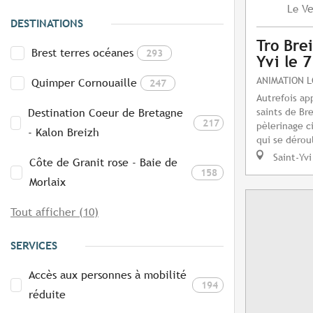
Ve
Le
DESTINATIONS
Tro Brei
Brest terres océanes
293
Yvi le 
ANIMATION 
Quimper Cornouaille
247
Autrefois ap
saints de Bre
Destination Coeur de Bretagne
217
pèlerinage c
- Kalon Breizh
qui se dérou
Saint-Yvi
Côte de Granit rose - Baie de
158
Morlaix
Tout afficher (10)
SERVICES
Accès aux personnes à mobilité
194
réduite