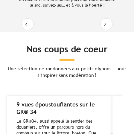
GR® 34, le sentier des douaniers
le sac, suivez-les… et à vous la liberté !
Lire la suite
Nos coups de coeur
Une sélection de randonnées aux petits oignons… pour
s’inspirer sans modération !
9 vues époustouflantes sur le
Les 
GR® 34
jour
Le GR®34, aussi appelé le sentier des
Vous 
douaniers, offre un parcours hors du
la ra
commun sur tout le littoral breton. Que
idéal 