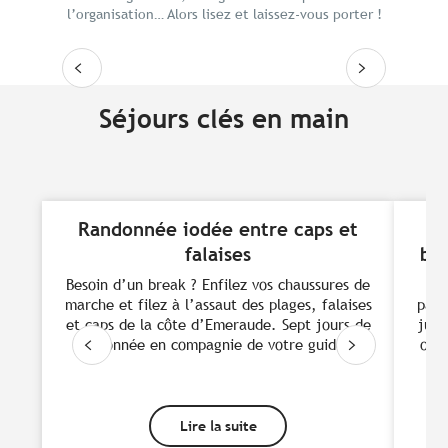
l’organisation… Alors lisez et laissez-vous porter !
Lire la suite
Séjours clés en main
Randonnée iodée entre caps et
R
falaises
bea
Besoin d’un break ? Enfilez vos chaussures de
En
marche et filez à l’assaut des plages, falaises
pays
et caps de la côte d’Emeraude. Sept jours de
jusq
randonnée en compagnie de votre guide...
ou a
Lire la suite