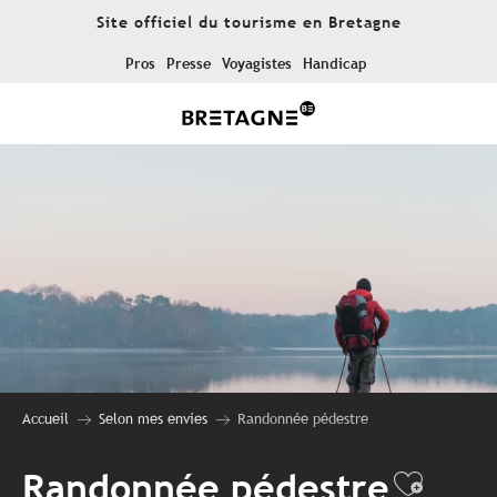
Aller
Site officiel du tourisme en Bretagne
au
contenu
Pros
Presse
Voyagistes
Handicap
principal
Accueil
Selon mes envies
Randonnée pédestre
Randonnée pédestre
Ajoute