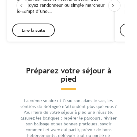
vous soyez randonneur ou simple marcheur
profit
le temps d’une...
pour l
Lire la suite
Lire
Préparez votre séjour à
pied
La crème solaire et l’eau sont dans le sac, les
sentiers de Bretagne n’attendent plus que vous ?
Pour faire de votre séjour à pied une réussite,
assurez les basiques : repérer le parcours, réviser
Les équipements indispensables pour
son balisage et ses bonnes pratiques, savoir
randonner
comment et avec qui partir, prévoir de bons
hébergements, déléguer tout ou partie de