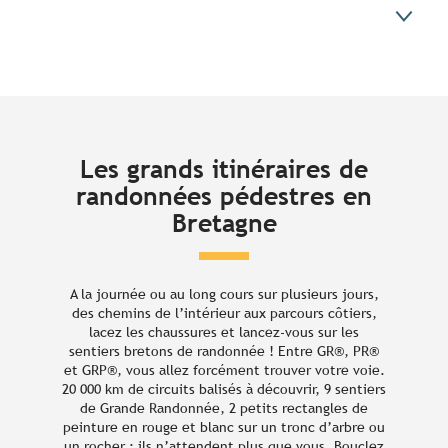
Itinéraires
Coups de coeur
Les grands itinéraires de
Préparez votre séjour
Ils ont testé pour vous
randonnées pédestres en
Vous aimerez aussi
Bretagne
A la journée ou au long cours sur plusieurs jours,
des chemins de l’intérieur aux parcours côtiers,
lacez les chaussures et lancez-vous sur les
sentiers bretons de randonnée ! Entre GR®, PR®
et GRP®, vous allez forcément trouver votre voie.
20 000 km de circuits balisés à découvrir, 9 sentiers
de Grande Randonnée, 2 petits rectangles de
peinture en rouge et blanc sur un tronc d’arbre ou
un rocher : ils n’attendent plus que vous. Bouclez