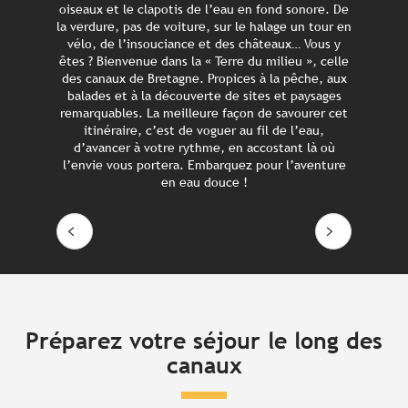
oiseaux et le clapotis de l’eau en fond sonore. De
la verdure, pas de voiture, sur le halage un tour en
vélo, de l’insouciance et des châteaux… Vous y
L
êtes ? Bienvenue dans la « Terre du milieu », celle
des canaux de Bretagne. Propices à la pêche, aux
Le Canal de Nantes à Brest
balades et à la découverte de sites et paysages
remarquables. La meilleure façon de savourer cet
itinéraire, c’est de voguer au fil de l’eau,
d’avancer à votre rythme, en accostant là où
l’envie vous portera. Embarquez pour l’aventure
en eau douce !
Lire la suite
Préparez votre séjour le long des
canaux