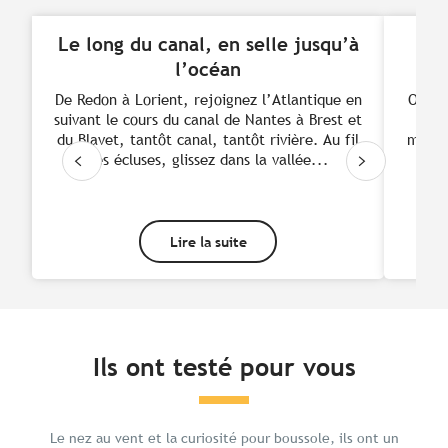
Séjours clés en main
Le long du canal, en selle jusqu’à
We
l’océan
De Redon à Lorient, rejoignez l’Atlantique en
Offre
suivant le cours du canal de Nantes à Brest et
Vélo
du Blavet, tantôt canal, tantôt rivière. Au fil
moyen
des écluses, glissez dans la vallée...
de N
Lire la suite
Ils ont testé pour vous
Le nez au vent et la curiosité pour boussole, ils ont un