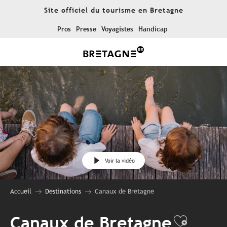
Aller
Site officiel du tourisme en Bretagne
au
contenu
Pros
Presse
Voyagistes
Handicap
principal
Voir la vidéo
Accueil
Destinations
Canaux de Bretagne
Canaux de Bretagne
Ajoute