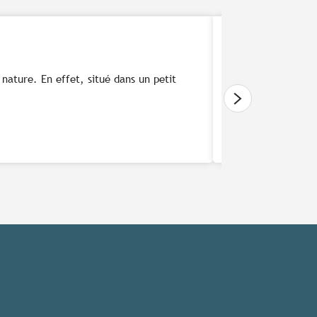
ature. En effet, situé dans un petit
Le print