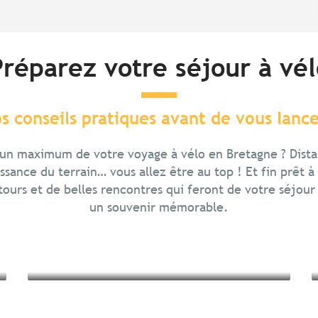
Préparez votre séjour à vél
s conseils pratiques avant de vous lance
Partir en famille à vélo
r un maximum de votre voyage à vélo en Bretagne ? Dist
Se déplacer en Bretagne avec
ssance du terrain… vous allez être au top ! Et fin prêt à a
son vélo
ours et de belles rencontres qui feront de votre séjour
un souvenir mémorable.
Lire la suite
Lire la suite