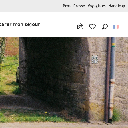
Pros
Presse
Voyagistes
Handicap
parer mon séjour
Recherche
Voir les favoris