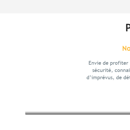
No
Préparer sa rando à vélo
Guides sur les véloroutes et
Envie de profite
voies de Bretagne
sécurité, connai
d’imprévus, de dét
Lire la suite
Lire la suite