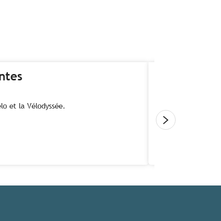
ntes
lo et la Vélodyssée.
Vivre l’e