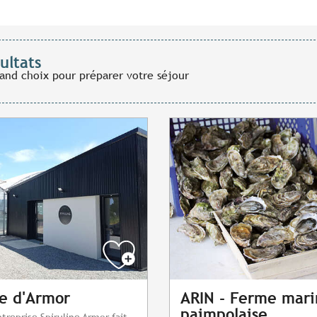
ultats
rand choix pour préparer votre séjour
ne d'Armor
ARIN - Ferme mar
paimpolaise
treprise Spiruline Armor fait