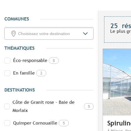
COMMUNES
25
rés
Le plus g
THÉMATIQUES
Éco-responsable
8
En famille
2
DESTINATIONS
Côte de Granit rose - Baie de
5
Morlaix
Spiruli
Quimper Cornouaille
5
À Hénon, l'en