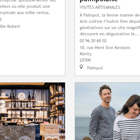
teliers où elle produit une
VISITES ARTISANALES
ropicale aux mille vertus.
À Paimpol, la ferme marine de 
3
Arin cultive l’huître fine depu
ille Robert
générations sur un site magnif
découvrir en dégustation le...
02 96 20 60 02
10, rue Hent Don Kerarzic
Kérity
22500
Paimpol