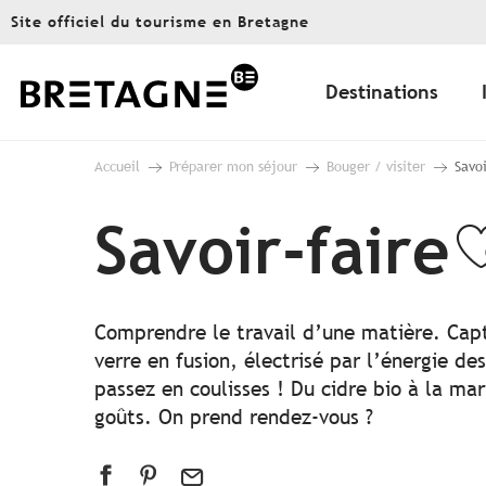
Aller
Site officiel du tourisme en Bretagne
au
contenu
principal
Destinations
Accueil
Préparer mon séjour
Bouger / visiter
Savoi
Savoir-faire
A
Comprendre le travail d’une matière. Capte
verre en fusion, électrisé par l’énergie d
passez en coulisses ! Du cidre bio à la ma
goûts. On prend rendez-vous ?