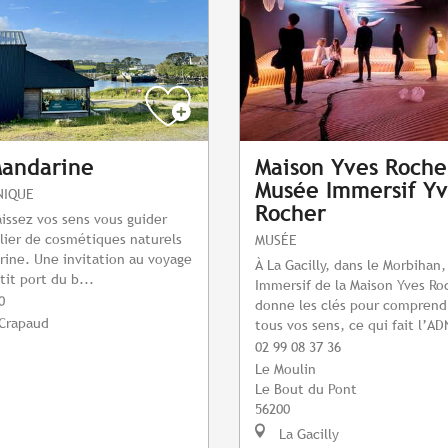
Mandarine
Maison Yves Roche
Musée Immersif Yv
NIQUE
Rocher
aissez vos sens vous guider
elier de cosmétiques naturels
MUSÉE
ine. Une invitation au voyage
À La Gacilly, dans le Morbihan
tit port du b...
Immersif de la Maison Yves Ro
0
donne les clés pour comprend
 Crapaud
tous vos sens, ce qui fait l’AD
02 99 08 37 36
Le Moulin
Le Bout du Pont
56200
La Gacilly