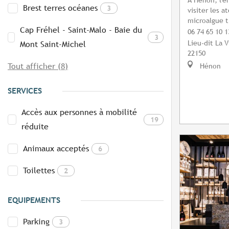
Brest terres océanes
3
visiter les a
microalgue t
Cap Fréhel - Saint-Malo - Baie du
06 74 65 10 1
3
Lieu-dit La V
Mont Saint-Michel
22150
Tout afficher (8)
Hénon
SERVICES
Accès aux personnes à mobilité
19
réduite
Animaux acceptés
6
Toilettes
2
EQUIPEMENTS
Parking
3