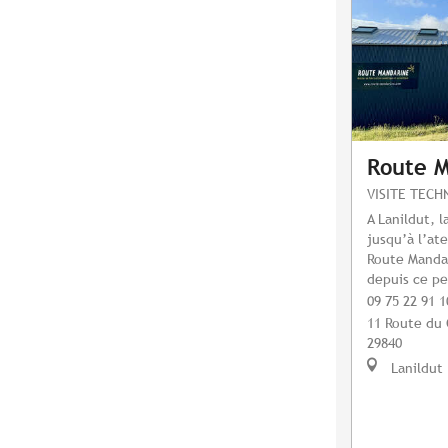
Route 
VISITE TECH
A Lanildut, l
jusqu’à l’at
Route Mandar
depuis ce pe
09 75 22 91 1
11 Route du
29840
Lanildut