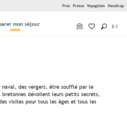
Pros
Presse
Voyagistes
Handicap
parer mon séjour
Recherche
Voir les favoris
ris
 naval, des vergers, être soufflé par le
 bretonnes dévoilent leurs petits secrets,
s visites pour tous les âges et tous les