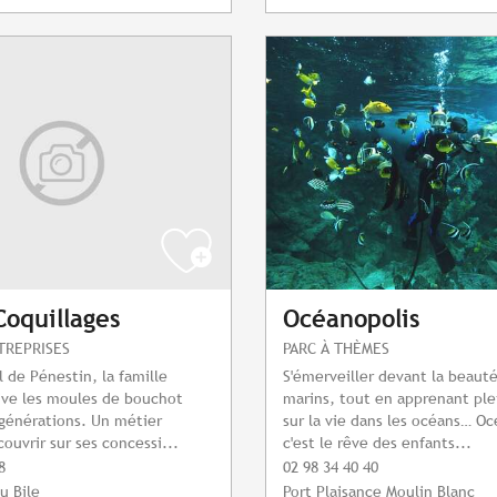
Coquillages
Océanopolis
NTREPRISES
PARC À THÈMES
al de Pénestin, la famille
S'émerveiller devant la beaut
ive les moules de bouchot
marins, tout en apprenant ple
 générations. Un métier
sur la vie dans les océans… Oc
ouvrir sur ses concessi...
c'est le rêve des enfants...
8
02 98 34 40 40
u Bile
Port Plaisance Moulin Blanc