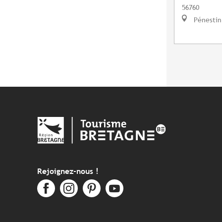
56760
Pénestin
Rejoignez-nous !