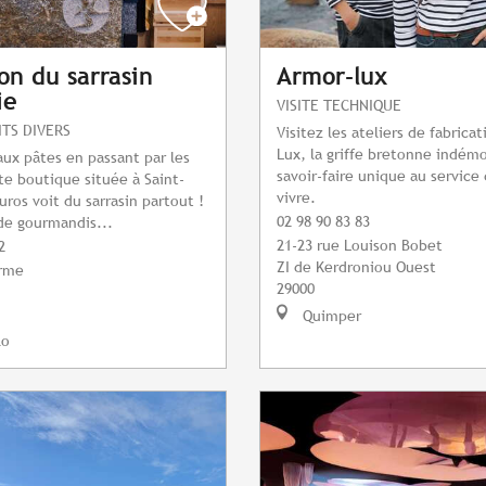
on du sarrasin
Armor-lux
ie
VISITE TECHNIQUE
ITS DIVERS
Visitez les ateliers de fabrica
Lux, la griffe bretonne indém
 aux pâtes en passant par les
savoir-faire unique au service
tte boutique située à Saint-
vivre.
uros voit du sarrasin partout !
02 98 90 83 83
de gourmandis...
21-23 rue Louison Bobet
2
ZI de Kerdroniou Ouest
Orme
29000
Quimper
lo