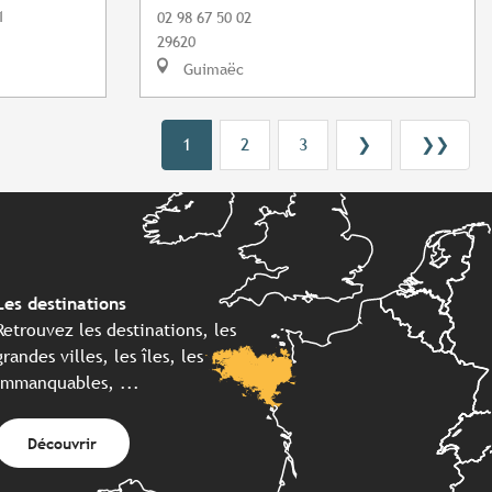
1
02 98 67 50 02
29620
Guimaëc
1
2
3
❯
❯❯
Les destinations
Retrouvez les destinations, les
grandes villes, les îles, les
immanquables, ...
Découvrir