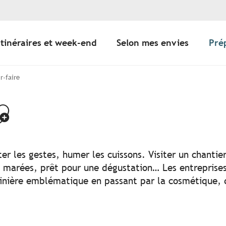
Itinéraires et week-end
Selon mes envies
Pré
r-faire
jouter aux favo
r les gestes, humer les cuissons. Visiter un chantier
es marées, prêt pour une dégustation… Les entreprises
rinière emblématique en passant par la cosmétique, de