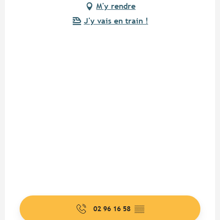
M'y rendre
J'y vais en train !
02 96 16 58
▒▒