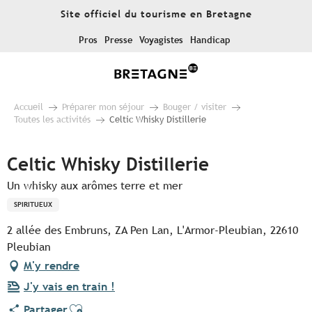
Aller
Site officiel du tourisme en Bretagne
au
contenu
Pros
Presse
Voyagistes
Handicap
principal
Accueil
Préparer mon séjour
Bouger / visiter
Toutes les activités
Celtic Whisky Distillerie
Celtic Whisky Distillerie
Un whisky aux arômes terre et mer
SPIRITUEUX
2 allée des Embruns, ZA Pen Lan, L'Armor-Pleubian, 22610
Pleubian
M'y rendre
J'y vais en train !
Ajouter aux favoris
Partager