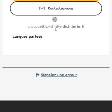
Contactez-nous
www.celtic-whisky-distillerie.fr
Langues parlées
Langues parlées
Signaler une erreur