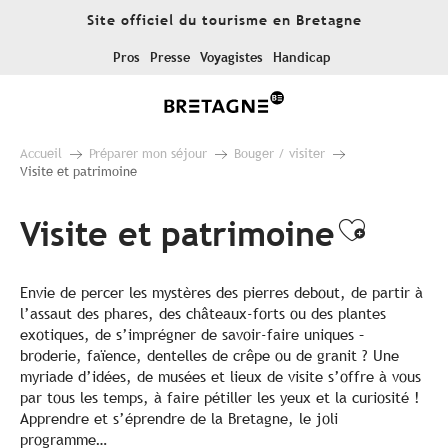
Aller
Site officiel du tourisme en Bretagne
au
contenu
Pros
Presse
Voyagistes
Handicap
principal
Accueil
Préparer mon séjour
Bouger / visiter
Visite et patrimoine
Visite et patrimoine
Ajouter
Envie de percer les mystères des pierres debout, de partir à
l’assaut des phares, des châteaux-forts ou des plantes
exotiques, de s’imprégner de savoir-faire uniques –
broderie, faïence, dentelles de crêpe ou de granit ? Une
myriade d’idées, de musées et lieux de visite s’offre à vous
par tous les temps, à faire pétiller les yeux et la curiosité !
Apprendre et s’éprendre de la Bretagne, le joli
programme…