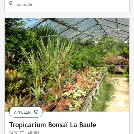
Quimper
APPELER
Tropicarium Bonsaï La Baule
PARC ET JARDIN