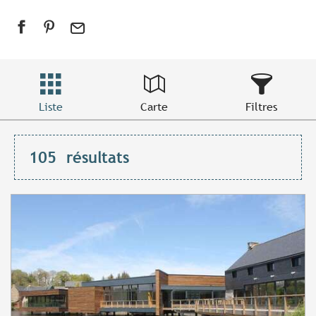
Liste
Carte
Filtres
105
résultats