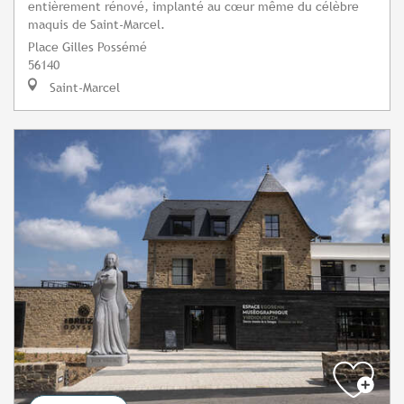
entièrement rénové, implanté au cœur même du célèbre
maquis de Saint-Marcel.
Place Gilles Possémé
56140
Saint-Marcel