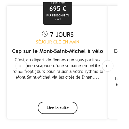
à partir de
695
€
PAR PERSONNE 7J
/ 6N
7 JOURS
SÉJOUR CLÉ EN MAIN
Cap sur le Mont-Saint-Michel à vélo
Echap
C’est au départ de Rennes que vous partirez
pour une escapade d’une semaine en petite
Depu
reine. Sept jours pour rallier à votre rythme le
Miqu
Mont Saint-Michel via les cités de Dinan,...
honore
Michel
Lire la suite