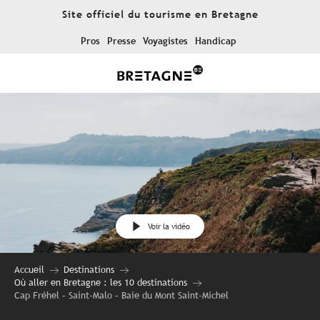
Aller
Site officiel du tourisme en Bretagne
au
contenu
Pros
Presse
Voyagistes
Handicap
principal
Voir la vidéo
Accueil
Destinations
Où aller en Bretagne : les 10 destinations
Cap Fréhel – Saint-Malo – Baie du Mont Saint-Michel