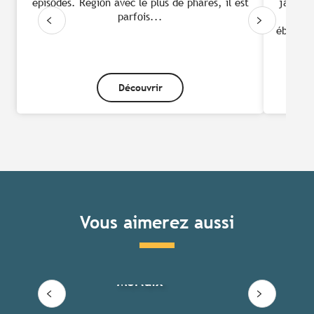
épisodes. Région avec le plus de phares, il est
jalonné
parfois...
pl
éblouiss
Découvrir
Vous aimerez aussi
Côte de Granit Rose – Baie de
Morlaix