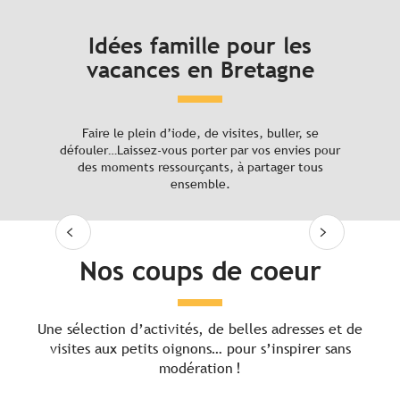
Coups de coeur
Idées famille pour les
Préparez votre séjour
Ils ont testé pour vous
vacances en Bretagne
Vous aimerez aussi
5 plages secrètes pour vos vacances en
Faire le plein d’iode, de visites, buller, se
Bretagne
défouler…Laissez-vous porter par vos envies pour
des moments ressourçants, à partager tous
ensemble.
Lire la suite
Nos coups de coeur
Une sélection d’activités, de belles adresses et de
visites aux petits oignons… pour s’inspirer sans
modération !