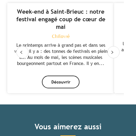
Week-end à Saint-Brieuc : notre
DO
festival engagé coup de cœur de
mai
Chilowé
La Br
littor
Le printemps arrive à grand pas et dans ses
affirm
valises il y a : des tonnes de festivals en plein
dans
air. Au mois de mai, les scènes musicales
bourgeonnent partout en France. Il y en...
Découvrir
Vous aimerez aussi