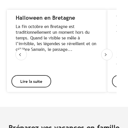
Halloween en Bretagne
Vaca
coco
La fin octobre en Bretagne est
fami
traditionnellement un moment hors du
temps. Quand le visible se mêle à
Prêt à
l’invisible, les légendes se réveillent et on
l’auto
célèbre Samain, le passage...
pour 
famill
d’air.
Lire la suite
Lire
Préparez vos vacances en famille