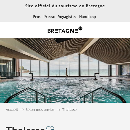
Aller
Site officiel du tourisme en Bretagne
au
contenu
Pros
Presse
Voyagistes
Handicap
principal
Accueil
Selon mes envies
Thalasso