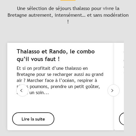
Une sélection de séjours thalasso pour vivre la
Bretagne autrement, intensément… et sans modération
!
Thalasso et Rando, le combo
4 br
qu’il vous faut !
Quelq
dans 
Et si on profitait d’une thalasso en
un ma
Bretagne pour se recharger aussi au grand
plus p
air ? Marcher face à l’océan, respirer à
ludiqu
pleins poumons, prendre un petit goûter,
avant un soin...
Lire la suite
Lire