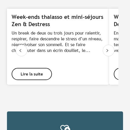
Week-ends thalasso et mini-séjours
Week-e
Zen & Destress
Déten
Un break de deux ou trois jours pour ralentir,
Envie d’
respirer, faire descendre le stress d’un niveau,
maillots
réapprivoiser son sommeil. Et se faire
tenue de
chouchouter dans un écrin douillet, le...
week-end
Lire la suite
Lire