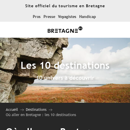
Aller
Site officiel du tourisme en Bretagne
au
contenu
Pros
Presse
Voyagistes
Handicap
principal
Les 10 destinations
10 univers à découvrir
Accueil
Destinations
Où aller en Bretagne : les 10 destinations