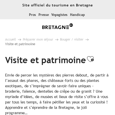
Aller
Site officiel du tourisme en Bretagne
au
contenu
Pros
Presse
Voyagistes
Handicap
principal
Accueil
Préparer mon séjour
Bouger / visiter
Visite et patrimoine
Visite et patrimoine
Ajouter
Envie de percer les mystères des pierres debout, de partir à
l’assaut des phares, des châteaux-forts ou des plantes
exotiques, de s’imprégner de savoir-faire uniques –
broderie, faïence, dentelles de crêpe ou de granit ? Une
myriade d’idées, de musées et lieux de visite s’offre à vous
par tous les temps, à faire pétiller les yeux et la curiosité !
Apprendre et s’éprendre de la Bretagne, le joli
programme…