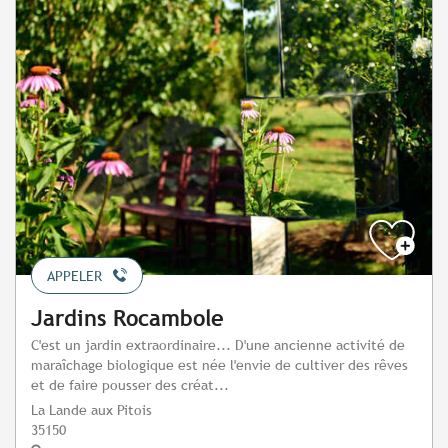
APPELER
Jardins Rocambole
C'est un jardin extraordinaire... D'une ancienne activité de
maraîchage biologique est née l'envie de cultiver des rêves
et de faire pousser des créat...
La Lande aux Pitois
35150