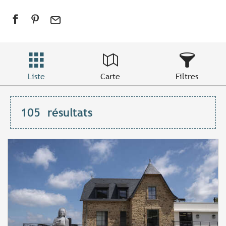
Liste
Carte
Filtres
105
résultats