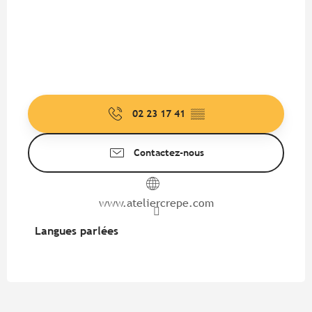
02 23 17 41
▒▒
Contactez-nous
www.ateliercrepe.com
Langues parlées
Langues parlées