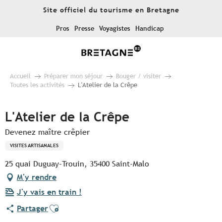
Aller
Site officiel du tourisme en Bretagne
au
contenu
Pros
Presse
Voyagistes
Handicap
principal
Accueil
Préparer mon séjour
Bouger / visiter
Toutes les activités
L'Atelier de la Crêpe
L'Atelier de la Crêpe
Devenez maître crêpier
VISITES ARTISANALES
25 quai Duguay-Trouin, 35400 Saint-Malo
M'y rendre
J'y vais en train !
Ajouter aux favoris
Partager