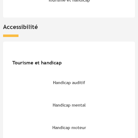
Tourisme et handicap
Accessibilité
Tourisme et handicap
Tourisme et handicap
Handicap auditif
Handicap mental
Handicap moteur