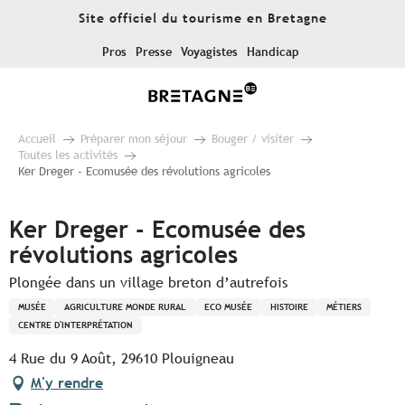
Aller
Site officiel du tourisme en Bretagne
au
contenu
Pros
Presse
Voyagistes
Handicap
principal
Accueil
Préparer mon séjour
Bouger / visiter
Toutes les activités
Ker Dreger - Ecomusée des révolutions agricoles
Ker Dreger - Ecomusée des
révolutions agricoles
Plongée dans un village breton d’autrefois
MUSÉE
AGRICULTURE MONDE RURAL
ECO MUSÉE
HISTOIRE
MÉTIERS
CENTRE D'INTERPRÉTATION
4 Rue du 9 Août, 29610 Plouigneau
M'y rendre