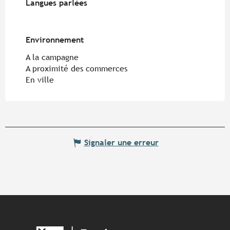
Langues parlées
Langues parlées
Environnement
Environnement
A la campagne
A proximité des commerces
En ville
Signaler une erreur