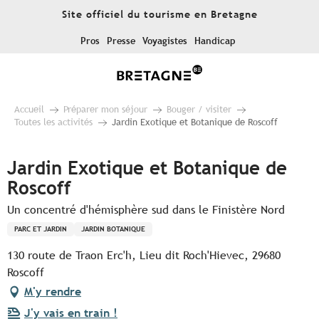
Aller
Site officiel du tourisme en Bretagne
au
contenu
Pros
Presse
Voyagistes
Handicap
principal
Accueil
Préparer mon séjour
Bouger / visiter
Toutes les activités
Jardin Exotique et Botanique de Roscoff
Jardin Exotique et Botanique de
Roscoff
Un concentré d'hémisphère sud dans le Finistère Nord
PARC ET JARDIN
JARDIN BOTANIQUE
130 route de Traon Erc'h, Lieu dit Roch'Hievec, 29680
Roscoff
M'y rendre
J'y vais en train !