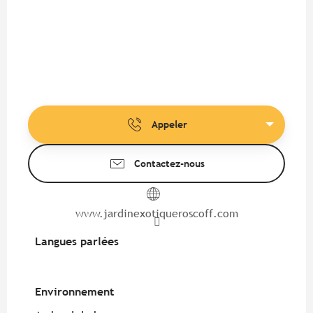
Appeler
Contactez-nous
www.jardinexotiqueroscoff.com
Langues parlées
Langues parlées
Environnement
Environnement