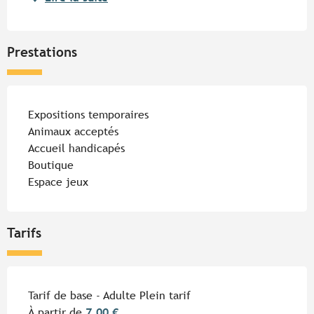
Prestations
Expositions temporaires
Animaux acceptés
Accueil handicapés
Boutique
Espace jeux
Tarifs
Tarifs 2026
Tarif de base - Adulte Plein tarif
À partir de
7,00 €