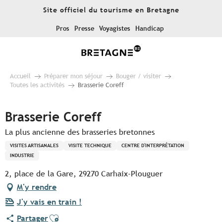
Aller
Site officiel du tourisme en Bretagne
au
contenu
Pros
Presse
Voyagistes
Handicap
principal
Accueil
Préparer mon séjour
Bouger / visiter
Toutes les activités
Brasserie Coreff
Brasserie Coreff
La plus ancienne des brasseries bretonnes
VISITES ARTISANALES
VISITE TECHNIQUE
CENTRE D'INTERPRÉTATION
INDUSTRIE
2, place de la Gare, 29270 Carhaix-Plouguer
M'y rendre
J'y vais en train !
Ajouter aux favoris
Partager