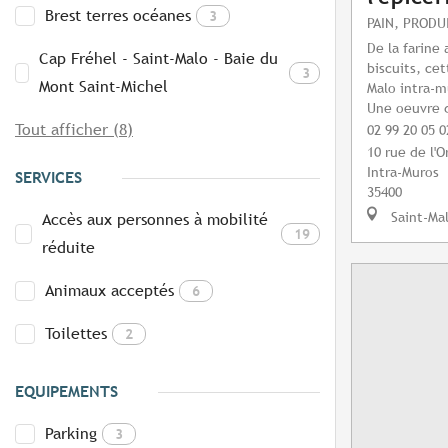
Brest terres océanes
3
PAIN, PRODU
De la farine
Cap Fréhel - Saint-Malo - Baie du
biscuits, ce
3
Mont Saint-Michel
Malo intra-m
Une oeuvre 
Tout afficher (8)
02 99 20 05 0
10 rue de l'
Intra-Muros
SERVICES
35400
Saint-Ma
Accès aux personnes à mobilité
19
réduite
Animaux acceptés
6
Toilettes
2
EQUIPEMENTS
Parking
3