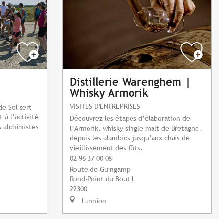
Distillerie Warenghem |
Whisky Armorik
VISITES D'ENTREPRISES
de Sel sert
t à l’activité
Découvrez les étapes d’élaboration de
s alchimistes
l’Armorik, whisky single malt de Bretagne,
depuis les alambics jusqu’aux chais de
vieillissement des fûts.
02 96 37 00 08
Route de Guingamp
Rond-Point du Boutil
22300
Lannion