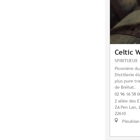
Celtic W
SPIRITUEUX
Pionnière du
Distillerie é
plus pure tra
de Bréhat.
02 96 16 58 0
2 allée des 
ZA Pen Lan, 
22610
Pleubian