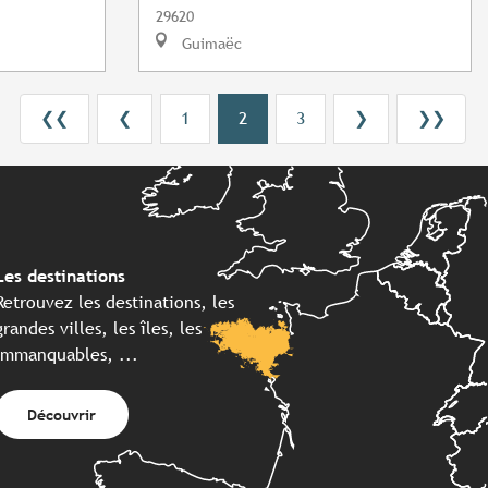
29620
Guimaëc
❮❮
❮
1
2
3
❯
❯❯
Les destinations
Retrouvez les destinations, les
grandes villes, les îles, les
immanquables, ...
Découvrir