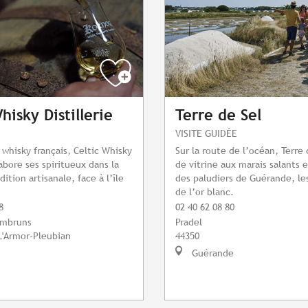
hisky Distillerie
Terre de Sel
VISITE GUIDÉE
 whisky français, Celtic Whisky
Sur la route de l’océan, Terre 
labore ses spiritueux dans la
de vitrine aux marais salants e
dition artisanale, face à l’île
des paludiers de Guérande, le
de l’or blanc.
8
02 40 62 08 80
Embruns
Pradel
L'Armor-Pleubian
44350
Guérande