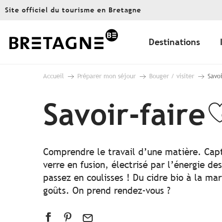
Aller
Site officiel du tourisme en Bretagne
au
contenu
principal
Destinations
Accueil
Préparer mon séjour
Bouger / visiter
Savoi
Savoir-faire
A
Comprendre le travail d’une matière. Capte
verre en fusion, électrisé par l’énergie d
passez en coulisses ! Du cidre bio à la ma
goûts. On prend rendez-vous ?