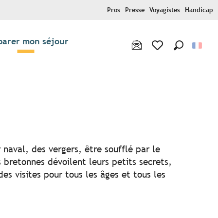
Pros
Presse
Voyagistes
Handicap
parer mon séjour
Recherche
Voir les favoris
ris
 naval, des vergers, être soufflé par le
 bretonnes dévoilent leurs petits secrets,
s visites pour tous les âges et tous les