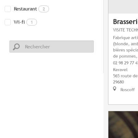
Restaurant
2
Brasser
Wi-fi
1
VISITE TECH
Fabrique art
(blonde, amb
bières spéci
de pommes, e
02 98 29 77 4
Keravel
565 route de
29680
Roscoff