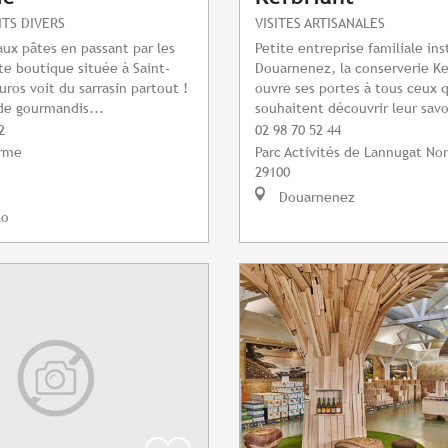
ITS DIVERS
VISITES ARTISANALES
 aux pâtes en passant par les
Petite entreprise familiale ins
tte boutique située à Saint-
Douarnenez, la conserverie Ke
uros voit du sarrasin partout !
ouvre ses portes à tous ceux 
de gourmandis...
souhaitent découvrir leur savoi
2
02 98 70 52 44
Orme
Parc Activités de Lannugat No
29100
Douarnenez
lo