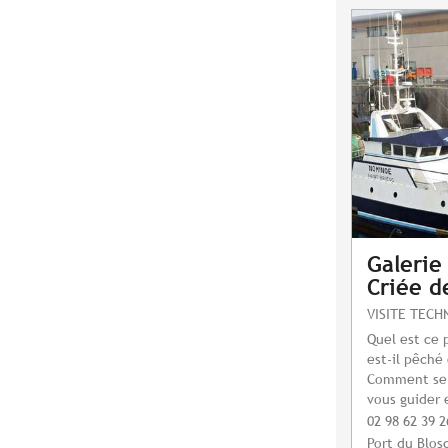
Galerie 
Criée d
VISITE TECH
Quel est ce p
est-il pêché
Comment se d
vous guider e
02 98 62 39 2
Port du Blos