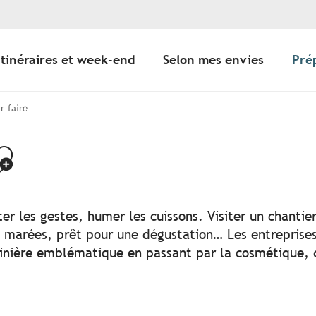
Itinéraires et week-end
Selon mes envies
Pré
r-faire
jouter aux favo
r les gestes, humer les cuissons. Visiter un chantier
es marées, prêt pour une dégustation… Les entreprises
rinière emblématique en passant par la cosmétique, de