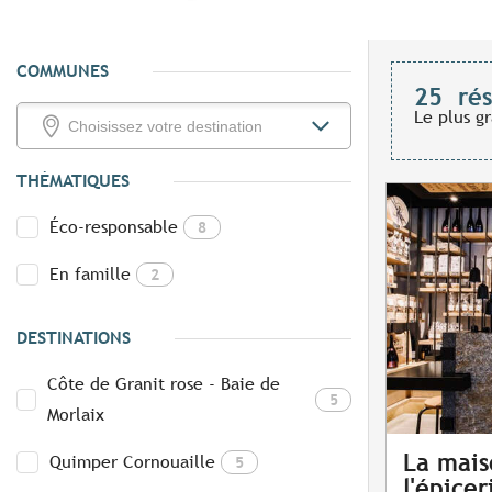
COMMUNES
25
rés
Le plus g
THÉMATIQUES
Éco-responsable
8
En famille
2
DESTINATIONS
Côte de Granit rose - Baie de
5
Morlaix
La mais
Quimper Cornouaille
5
l'épicer