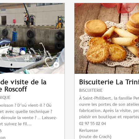
de visite de la
Biscuiterie La Trin
e Roscoff
BISCUITERIE
NIQUE
À Saint-Philibert, la famille Pe
ouvre les portes de son atelie
oisson ? D’où vient-il ? Où
fabrication. Après la visite, p
 et avec quelle technique ?
plaisir en boutique et repartez
éroule la vente ? … Laissez-
02 97 55 02 04
t suivez le fil...
Kerluesse
6
(route de Crach)
con