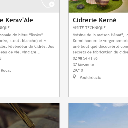
ie Kerav'Ale
Cidrerie Kerné
NIQUE
VISITE TECHNIQUE
isanale de bière “Rosko”
Voisine de la maison Hénaff, la
rée, stout, blanche) et «
Kerné honore le verger armori
ales. Revendeur de Cidres, Jus
une boutique découverte con
au de vie, vinaigre...
secrets de fabrication du cidr
3
02 98 54 41 86
37 Mesmeur
 Rucat
29710
Pouldreuzic