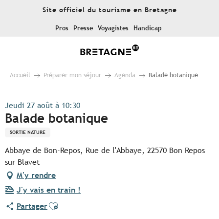
Aller
Site officiel du tourisme en Bretagne
au
contenu
Pros
Presse
Voyagistes
Handicap
principal
Accueil
Préparer mon séjour
Agenda
Balade botanique
Jeudi 27 août à 10:30
Balade botanique
SORTIE NATURE
Abbaye de Bon-Repos, Rue de l'Abbaye, 22570 Bon Repos
sur Blavet
M'y rendre
J'y vais en train !
Ajouter aux favoris
Partager