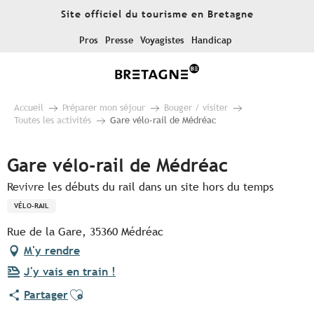
Aller
Site officiel du tourisme en Bretagne
au
contenu
Pros
Presse
Voyagistes
Handicap
principal
Accueil
Préparer mon séjour
Bouger / visiter
Toutes les activités
Gare vélo-rail de Médréac
Gare vélo-rail de Médréac
Revivre les débuts du rail dans un site hors du temps
VÉLO-RAIL
Rue de la Gare, 35360 Médréac
M'y rendre
J'y vais en train !
Ajouter aux favoris
Partager