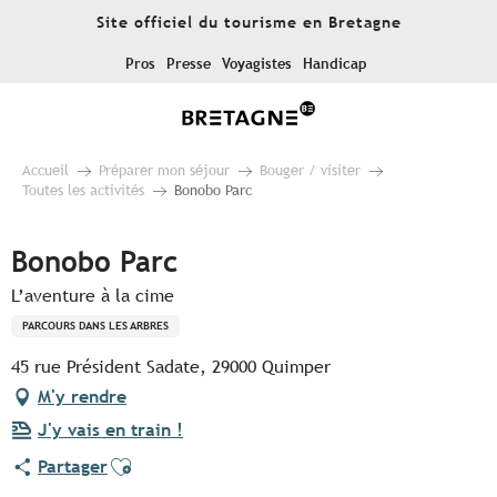
Aller
Site officiel du tourisme en Bretagne
au
contenu
Pros
Presse
Voyagistes
Handicap
principal
Accueil
Préparer mon séjour
Bouger / visiter
Toutes les activités
Bonobo Parc
Bonobo Parc
L’aventure à la cime
PARCOURS DANS LES ARBRES
45 rue Président Sadate, 29000 Quimper
M'y rendre
J'y vais en train !
Ajouter aux favoris
Partager