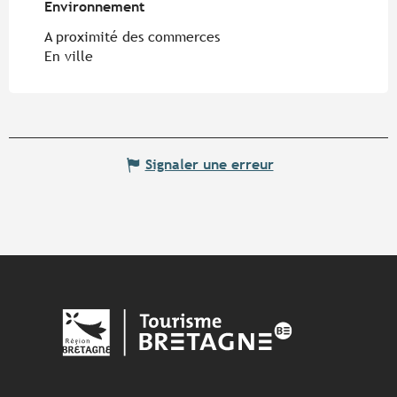
Environnement
Environnement
A proximité des commerces
En ville
Signaler une erreur