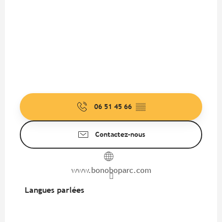
06 51 45 66
▒▒
Contactez-nous
www.bonoboparc.com
Langues parlées
Langues parlées