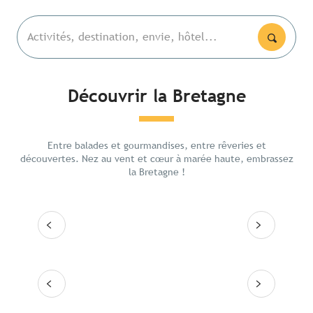
Activités, destination, envie, hôtel...
Découvrir la Bretagne
Les lieux emblématiques
La bai
5 jour
Entre balades et gourmandises, entre rêveries et
Itinéraires
ouest
découvertes. Nez au vent et cœur à marée haute, embrassez
la Bretagne !
Les grandes villes
Lire la suite
Lire
Les 10 destinations
Lire la suite
Lire la suite
Lire la suite
Lire