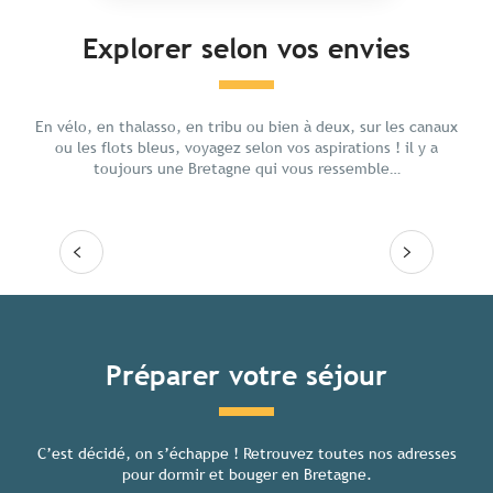
Explorer selon vos envies
Voyage responsable en Bretagne
Gastr
En vélo, en thalasso, en tribu ou bien à deux, sur les canaux
ou les flots bleus, voyagez selon vos aspirations ! il y a
toujours une Bretagne qui vous ressemble…
Lire la suite
Lire
Tous les hébergements
Préparer votre séjour
C’est décidé, on s’échappe ! Retrouvez toutes nos adresses
Toutes
pour dormir et bouger en Bretagne.