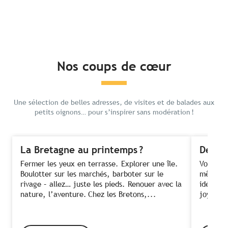
Nos coups de cœur
Une sélection de belles adresses, de visites et de balades aux
petits oignons… pour s’inspirer sans modération !
La Bretagne au printemps ?
Des fe
Fermer les yeux en terrasse. Explorer une île.
Voir ses
Boulotter sur les marchés, barboter sur le
même te
rivage – allez… juste les pieds. Renouer avec la
idée ! C
nature, l’aventure. Chez les Bretons,...
joyeusem