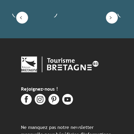
Voir les offres
Lire
Rejoignez-nous !
Ne manquez pas notre newsletter