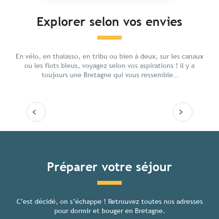
Explorer selon vos envies
Aventure
Cultu
En vélo, en thalasso, en tribu ou bien à deux, sur les canaux
ou les flots bleus, voyagez selon vos aspirations ! il y a
toujours une Bretagne qui vous ressemble…
Lire la suite
Lire
Tous les hébergements
Préparer votre séjour
C’est décidé, on s’échappe ! Retrouvez toutes nos adresses
Toutes
pour dormir et bouger en Bretagne.