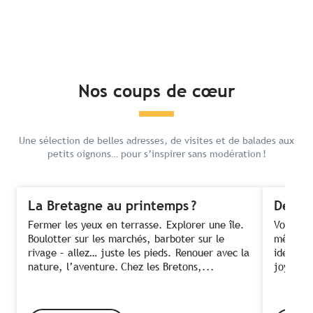
Nos coups de cœur
Une sélection de belles adresses, de visites et de balades aux
petits oignons… pour s’inspirer sans modération !
La Bretagne au printemps ?
Des fe
Fermer les yeux en terrasse. Explorer une île.
Voir ses
Boulotter sur les marchés, barboter sur le
même te
rivage – allez… juste les pieds. Renouer avec la
idée ! C
nature, l’aventure. Chez les Bretons,...
joyeusem