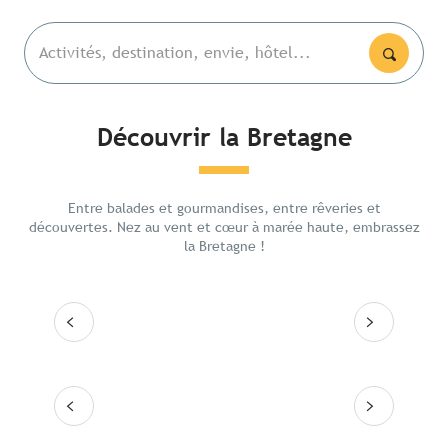
Activités, destination, envie, hôtel...
Découvrir la Bretagne
Les lieux emblématiques
La Poi
De Ren
Entre balades et gourmandises, entre rêveries et
Itinéraires
intéri
découvertes. Nez au vent et cœur à marée haute, embrassez
la Bretagne !
Les grandes villes
Lire la suite
Lire
Les 10 destinations
Lire la suite
Lire la suite
Lire la suite
Lire