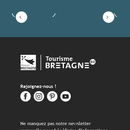
Voir les offres
Lire
Rejoignez-nous !
Ne manquez pas notre newsletter