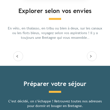
Explorer selon vos envies
Voyage responsable en Bretagne
Avent
En vélo, en thalasso, en tribu ou bien à deux, sur les canaux
ou les flots bleus, voyagez selon vos aspirations ! il y a
toujours une Bretagne qui vous ressemble…
Lire la suite
Lire
Tous les hébergements
Préparer votre séjour
C’est décidé, on s’échappe ! Retrouvez toutes nos adresses
Toutes
pour dormir et bouger en Bretagne.