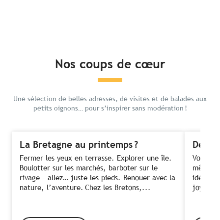
Nos coups de cœur
Une sélection de belles adresses, de visites et de balades aux
petits oignons… pour s’inspirer sans modération !
La Bretagne au printemps ?
Des fe
Fermer les yeux en terrasse. Explorer une île.
Voir ses
Boulotter sur les marchés, barboter sur le
même te
rivage – allez… juste les pieds. Renouer avec la
idée ! C
nature, l’aventure. Chez les Bretons,...
joyeusem