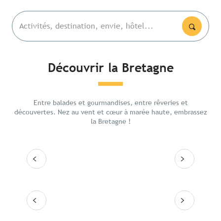
Activités, destination, envie, hôtel...
Découvrir la Bretagne
Les lieux emblématiques
Camar
Entre balades et gourmandises, entre rêveries et
Itinéraires
Rennes
découvertes. Nez au vent et cœur à marée haute, embrassez
la Bretagne !
Les grandes villes
Lire la suite
Lire
Les 10 destinations
Lire la suite
Lire la suite
Lire la suite
Lire