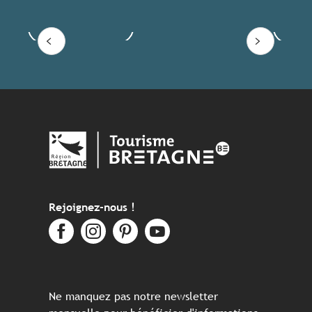
Voir les offres
Lire
Rejoignez-nous !
Ne manquez pas notre newsletter