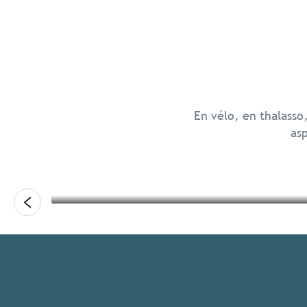
Ressourcement
Chill en Bretagne
En vélo, en thalasso
asp
Lire la suite
Lire la suite