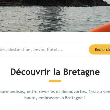
tés, destination, envie, hôtel...
Recherch
Découvrir la Bretagne
te Saint-
gourmandises, entre rêveries et découvertes. Nez au ve
te du Raz –
u
haute, embrassez la Bretagne !
zun
s abruptes balayées par
stère justifie
t la mer, un phare