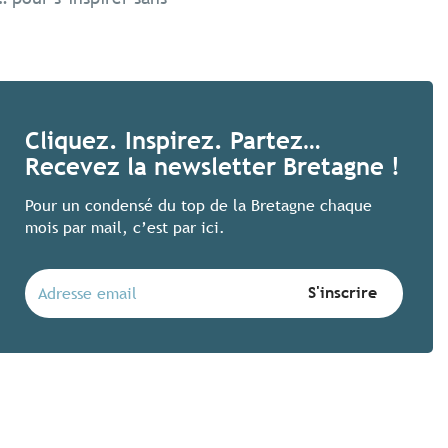
Des festivals bretons 
Cliquez. Inspirez. Partez…
Recevez la newsletter Bretagne !
Voir ses artistes préférés, faire la f
en voilà une bonne idée ! Ces quatre 
Pour un condensé du top de la Bretagne chaque
joyeusement plaisir des oreilles et des
mois par mail, c’est par ici.
Lire la suite