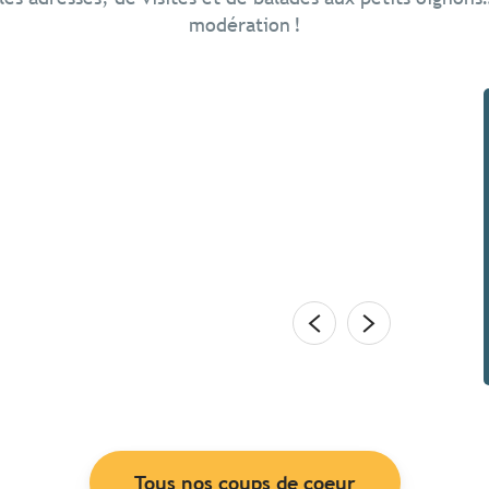
modération !
ne au printemps ?
en terrasse. Explorer une île. Boulotter sur les
r sur le rivage – allez… juste les pieds. Renouer avec
nture. Chez les Bretons,...
Tous nos coups de coeur