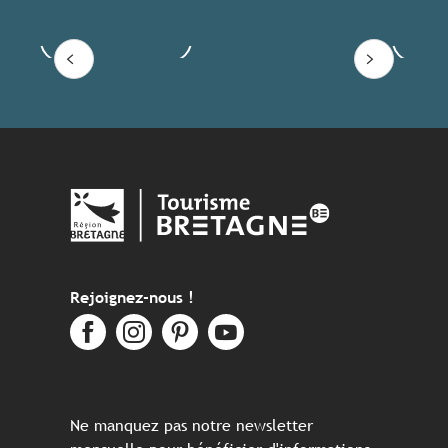
Voir les offres
Lire
Rejoignez-nous !
Ne manquez pas notre newsletter