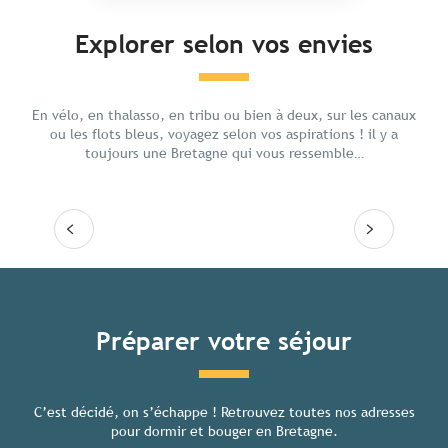
Explorer selon vos envies
Ressourcement
Cultu
En vélo, en thalasso, en tribu ou bien à deux, sur les canaux
ou les flots bleus, voyagez selon vos aspirations ! il y a
toujours une Bretagne qui vous ressemble…
Lire la suite
Lire
Tous les hébergements
Préparer votre séjour
C’est décidé, on s’échappe ! Retrouvez toutes nos adresses
Toutes
pour dormir et bouger en Bretagne.