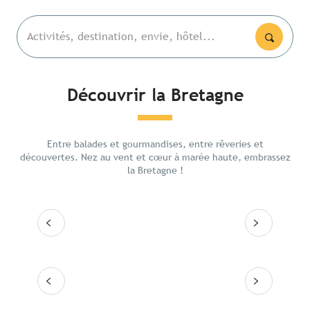
Activités, destination, envie, hôtel...
Découvrir la Bretagne
Les lieux emblématiques
Conca
De Ren
Entre balades et gourmandises, entre rêveries et
Itinéraires
intéri
découvertes. Nez au vent et cœur à marée haute, embrassez
la Bretagne !
Les grandes villes
Lire la suite
Lire
Les 10 destinations
Lire la suite
Lire la suite
Lire la suite
Lire