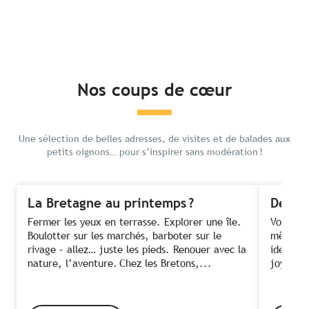
Nos coups de cœur
Une sélection de belles adresses, de visites et de balades aux
petits oignons… pour s’inspirer sans modération !
La Bretagne au printemps ?
Des fe
Fermer les yeux en terrasse. Explorer une île.
Voir ses
Boulotter sur les marchés, barboter sur le
même te
rivage – allez… juste les pieds. Renouer avec la
idée ! C
nature, l’aventure. Chez les Bretons,...
joyeusem