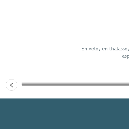
Gastronomie
En famille
En vélo, en thalasso
asp
Lire la suite
Lire la suite