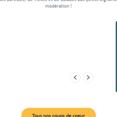
modération !
ne au printemps ?
en terrasse. Explorer une île. Boulotter sur les
r sur le rivage – allez… juste les pieds. Renouer avec
nture. Chez les Bretons,...
Tous nos coups de coeur