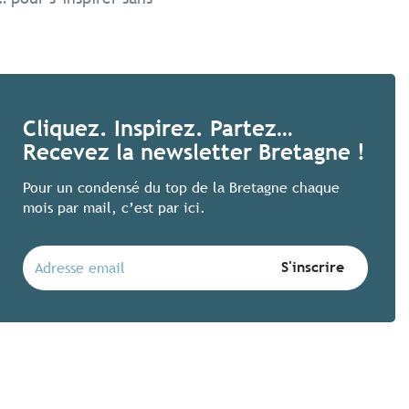
Des festivals bretons 
Cliquez. Inspirez. Partez…
Recevez la newsletter Bretagne !
Voir ses artistes préférés, faire la f
en voilà une bonne idée ! Ces quatre 
Pour un condensé du top de la Bretagne chaque
joyeusement plaisir des oreilles et des
mois par mail, c’est par ici.
Lire la suite