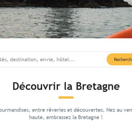
tés, destination, envie, hôtel...
Recherch
Découvrir la Bretagne
t-sur-mer et
gourmandises, entre rêveries et découvertes. Nez au ve
te Saint-
haute, embrassez la Bretagne !
u
e gigantesque croix
s abruptes balayées par
 d’Iroise, la presqu’île