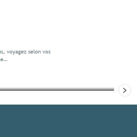
Voya
Ress
us, voyagez selon vos
le…
Lire
Lire