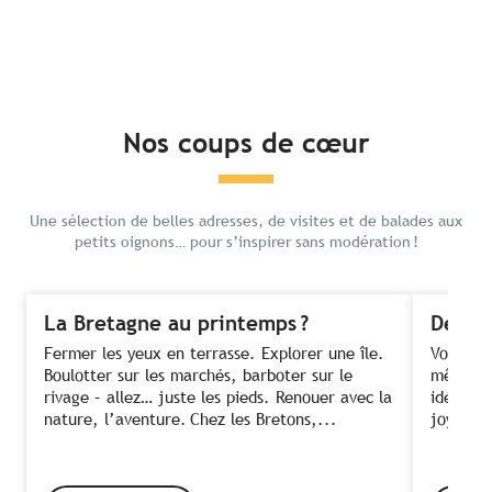
Nos coups de cœur
Une sélection de belles adresses, de visites et de balades aux
petits oignons… pour s’inspirer sans modération !
La Bretagne au printemps ?
Des fe
Fermer les yeux en terrasse. Explorer une île.
Voir ses
Boulotter sur les marchés, barboter sur le
même te
rivage – allez… juste les pieds. Renouer avec la
idée ! C
nature, l’aventure. Chez les Bretons,...
joyeusem