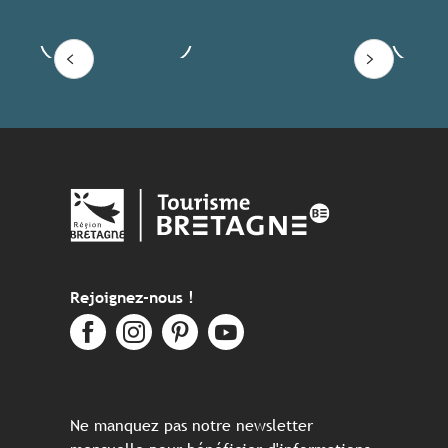
Voir les offres
Lire
Rejoignez-nous !
Ne manquez pas notre newsletter