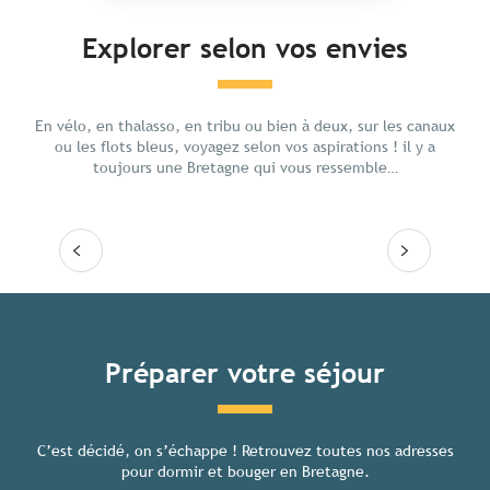
Explorer selon vos envies
Aventure
Resso
En vélo, en thalasso, en tribu ou bien à deux, sur les canaux
ou les flots bleus, voyagez selon vos aspirations ! il y a
toujours une Bretagne qui vous ressemble…
Lire la suite
Lire
Tous les hébergements
Préparer votre séjour
C’est décidé, on s’échappe ! Retrouvez toutes nos adresses
Toutes
pour dormir et bouger en Bretagne.