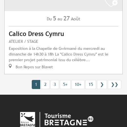
5
27
Août
Du
au
Calico Dress Cymru
ATELIER / STAGE
Exposition à la Chapelle de Gwirmané du mercredi au
dimanche de 14h30 à 18h La "Calico Dress Cymru" est le
premier projet patrimonial issu du célèbre...
Bon Repos sur Blavet
1
2
3
5+
10+
15
❯
❯❯