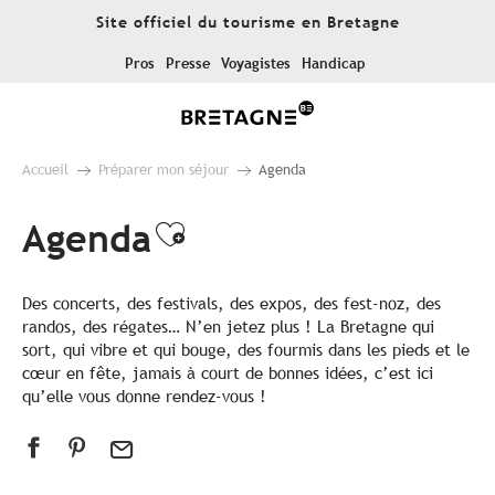
Aller
Site officiel du tourisme en Bretagne
au
contenu
Pros
Presse
Voyagistes
Handicap
principal
Accueil
Préparer mon séjour
Agenda
Agenda
Ajouter aux favoris
Des concerts, des festivals, des expos, des fest-noz, des
randos, des régates… N’en jetez plus ! La Bretagne qui
sort, qui vibre et qui bouge, des fourmis dans les pieds et le
cœur en fête, jamais à court de bonnes idées, c’est ici
qu’elle vous donne rendez-vous !