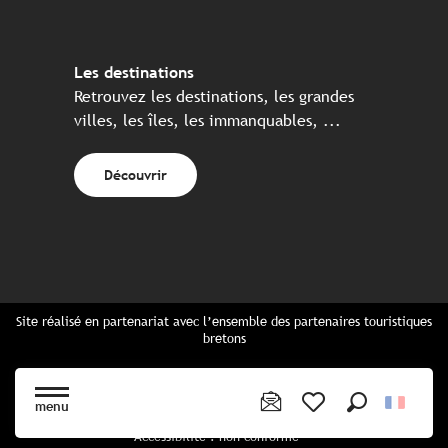
Les destinations
Retrouvez les destinations, les grandes
villes, les îles, les immanquables, ...
Découvrir
Site réalisé en partenariat avec l’ensemble des partenaires touristiques
bretons
Questions fréquentes
Cartes Bretagne & brochures
menu
Plan du site
Recherche
Voir les favoris
Accessibilité : non conforme