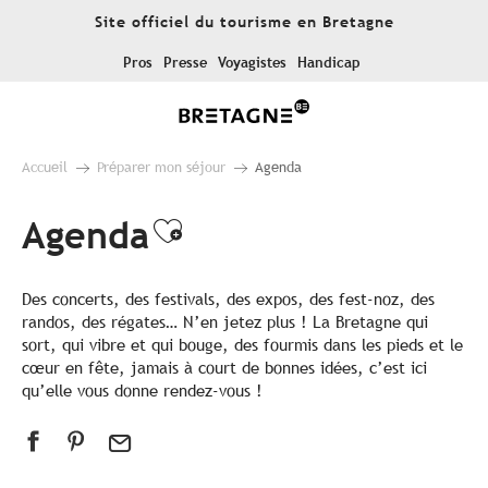
Aller
Site officiel du tourisme en Bretagne
au
contenu
Pros
Presse
Voyagistes
Handicap
principal
Accueil
Préparer mon séjour
Agenda
Agenda
Ajouter aux favoris
Des concerts, des festivals, des expos, des fest-noz, des
randos, des régates… N’en jetez plus ! La Bretagne qui
sort, qui vibre et qui bouge, des fourmis dans les pieds et le
cœur en fête, jamais à court de bonnes idées, c’est ici
qu’elle vous donne rendez-vous !