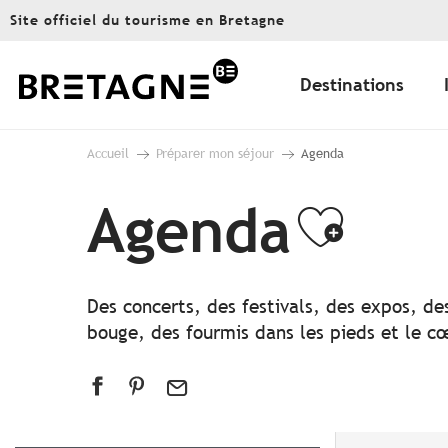
Aller
Site officiel du tourisme en Bretagne
au
contenu
principal
Destinations
Accueil
Préparer mon séjour
Agenda
Agenda
Ajout
Des concerts, des festivals, des expos, de
bouge, des fourmis dans les pieds et le cœ