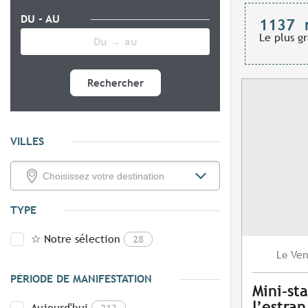
DU - AU
1137
Le plus g
Rechercher
VILLES
TYPE
☆ Notre sélection
28
Ven
Le
PÉRIODE DE MANIFESTATION
Mini-st
l’estran
Aujourd'hui
213