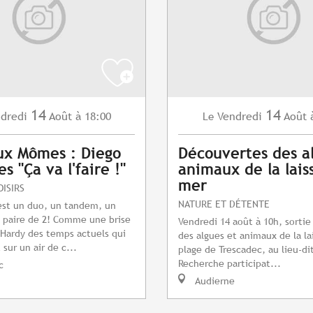
14
14
dredi
Août
à 18:00
Vendredi
Août
Le
ux Mômes : Diego
Découvertes des a
s "Ça va l'faire !"
animaux de la lais
mer
OISIRS
NATURE ET DÉTENTE
e est un duo, un tandem, un
 paire de 2! Comme une brise
Vendredi 14 août à 10h, sorti
 Hardy des temps actuels qui
des algues et animaux de la la
 sur un air de c...
plage de Trescadec, au lieu-di
Recherche participat...
c
Audierne