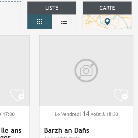
LISTE
CARTE
14
à 17:00
Vendredi
Août
à 18:30
Le
ille ans
Barzh an Dañs
ager