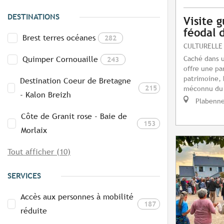
DESTINATIONS
Visite 
féodal 
Brest terres océanes
282
CULTURELLE
Caché dans u
Quimper Cornouaille
243
offre une pa
patrimoine, 
Destination Coeur de Bretagne
215
méconnu du 
- Kalon Breizh
Plabenn
Côte de Granit rose - Baie de
153
Morlaix
Tout afficher (10)
SERVICES
Accès aux personnes à mobilité
187
réduite