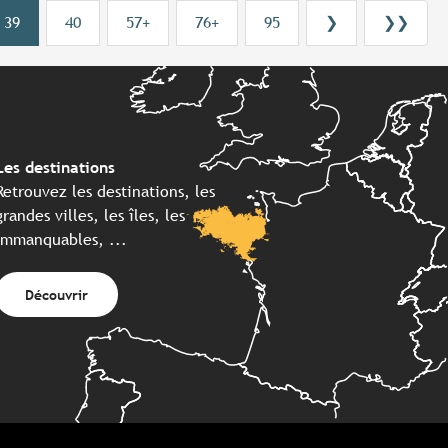
39
40
57+
76+
95
❯
❯❯
Les destinations
Retrouvez les destinations, les
grandes villes, les îles, les
immanquables, ...
Découvrir