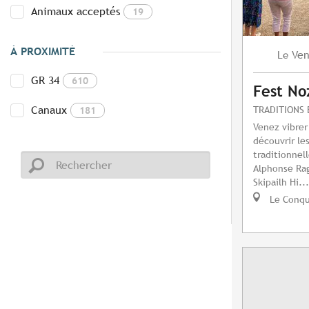
Animaux acceptés
19
À PROXIMITÉ
Ven
Le
GR 34
610
Fest No
Canaux
TRADITIONS 
181
Venez vibrer
découvrir le
traditionnel
Alphonse Ra
Skipailh Hi...
Le Conq