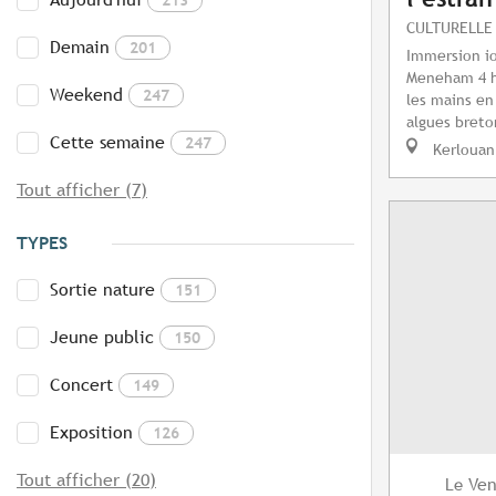
CULTURELLE
Demain
201
Immersion i
Meneham 4 he
Weekend
247
les mains en
algues breton
Cette semaine
247
Kerlouan
Tout afficher (7)
TYPES
Sortie nature
151
Jeune public
150
Concert
149
Exposition
126
Tout afficher (20)
Ven
Le