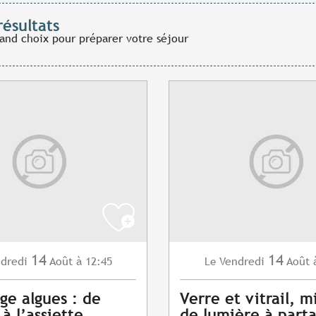
résultats
rand choix pour préparer votre séjour
14
14
dredi
Août
à 12:45
Vendredi
Août
Le
age algues : de
Verre et vitrail, m
 à l’assiette
de lumière à part