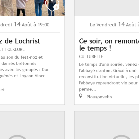
14
14
dredi
Août
à 19:00
Vendredi
Août
Le
z de Lochrist
Ce soir, on remont
le temps !
ET FOLKLORE
CULTURELLE
 au son du fest-noz et
s danses bretonnes
Le temps d'une soirée, venez 
les avec les groupes : Duo
l'abbaye d'antan. Grâce à une
guénès et Logann Vince
reconstitution virtuelle, les p
l'abbaye reprendront vie pour
perme...
uet
Plougonvelin