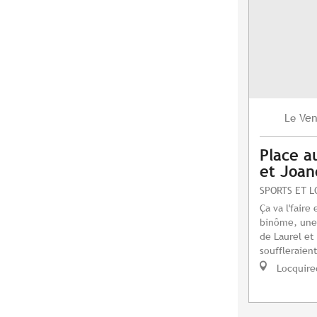
Ven
Le
Place a
et Joane
SPORTS ET L
Ça va l'fair
binôme, une
de Laurel et
souffleraient
Locquire