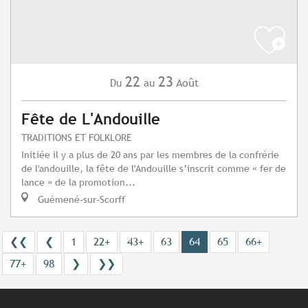
22
23
Août
Du
au
Fête de L'Andouille
TRADITIONS ET FOLKLORE
Initiée il y a plus de 20 ans par les membres de la confrérie
de l'andouille, la fête de l'Andouille s’inscrit comme « fer de
lance » de la promotion...
Guémené-sur-Scorff
❮❮
❮
1
22+
43+
63
64
65
66+
77+
98
❯
❯❯