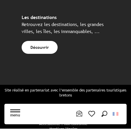
Les destinations
Retrouvez les destinations, les grandes
villes, les îles, les immanquables, ...
Découvrir
Site réalisé en partenariat avec l’ensemble des partenaires touristiques
bretons
Questions fréquentes
Cartes Bretagne & brochures
menu
Plan du site
Recherche
Voir les favoris
Accessibilité : non conforme
Mentions légales