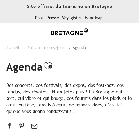
Aller
Site officiel du tourisme en Bretagne
au
contenu
Pros
Presse
Voyagistes
Handicap
principal
Accueil
Préparer mon séjour
Agenda
Agenda
Ajouter aux favoris
Des concerts, des festivals, des expos, des fest-noz, des
randos, des régates… N’en jetez plus ! La Bretagne qui
sort, qui vibre et qui bouge, des fourmis dans les pieds et le
cœur en fête, jamais à court de bonnes idées, c’est ici
qu’elle vous donne rendez-vous !