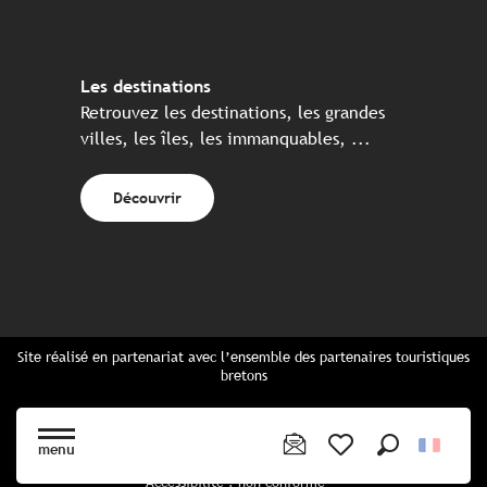
Les destinations
Retrouvez les destinations, les grandes
villes, les îles, les immanquables, ...
Découvrir
Site réalisé en partenariat avec l’ensemble des partenaires touristiques
bretons
Questions fréquentes
Cartes Bretagne & brochures
menu
Plan du site
Recherche
Voir les favoris
Accessibilité : non conforme