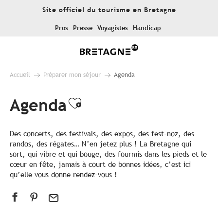
Aller
Site officiel du tourisme en Bretagne
au
contenu
Pros
Presse
Voyagistes
Handicap
principal
Accueil
Préparer mon séjour
Agenda
Agenda
Ajouter aux favoris
Des concerts, des festivals, des expos, des fest-noz, des
randos, des régates… N’en jetez plus ! La Bretagne qui
sort, qui vibre et qui bouge, des fourmis dans les pieds et le
cœur en fête, jamais à court de bonnes idées, c’est ici
qu’elle vous donne rendez-vous !