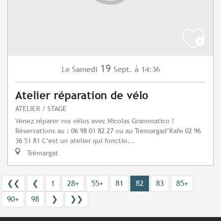
19
Samedi
Sept.
à 14:36
Le
Atelier réparation de vélo
ATELIER / STAGE
Venez réparer vos vélos avec Nicolas Grammatico !
Réservations au : 06 98 01 82 27 ou au Tremargad’Kafe 02 96
36 51 81 C’est un atelier qui fonctio...
Trémargat
❮❮
❮
1
28+
55+
81
82
83
85+
90+
98
❯
❯❯