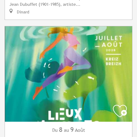
Jean Dubuffet (1901-1985), artiste...
Dinard
8
9
Août
Du
au