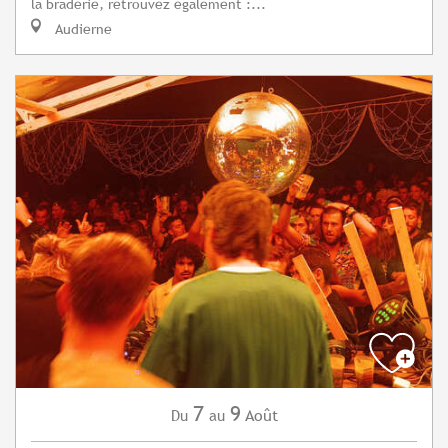
la braderie, retrouvez également :...
Audierne
7
9
Août
Du
au