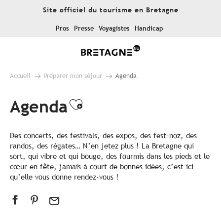
Aller
Site officiel du tourisme en Bretagne
au
contenu
Pros
Presse
Voyagistes
Handicap
principal
Accueil
Préparer mon séjour
Agenda
Agenda
Ajouter aux favoris
Des concerts, des festivals, des expos, des fest-noz, des
randos, des régates… N’en jetez plus ! La Bretagne qui
sort, qui vibre et qui bouge, des fourmis dans les pieds et le
cœur en fête, jamais à court de bonnes idées, c’est ici
qu’elle vous donne rendez-vous !