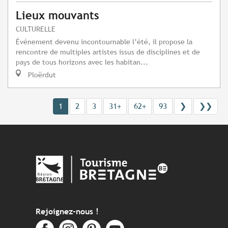
Lieux mouvants
CULTURELLE
Événement devenu incontournable l’été, il propose la
rencontre de multiples artistes issus de disciplines et de
pays de tous horizons avec les habitan...
Ploërdut
1
2
3
31+
62+
93
❯
❯❯
Rejoignez-nous !