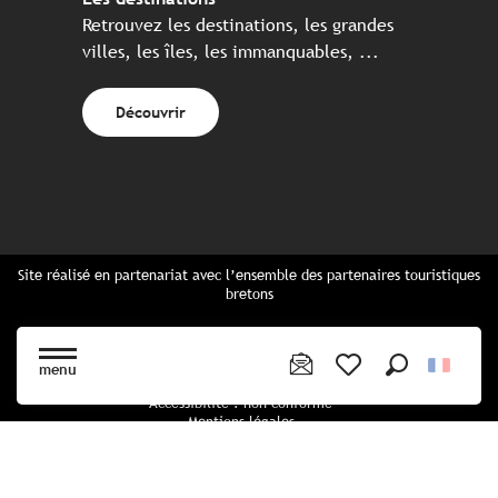
Retrouvez les destinations, les grandes
villes, les îles, les immanquables, ...
Découvrir
Site réalisé en partenariat avec l’ensemble des partenaires touristiques
bretons
Questions fréquentes
Cartes Bretagne & brochures
menu
Plan du site
Recherche
Voir les favoris
Accessibilité : non conforme
Mentions légales
Politique de confidentialité
Politique cookies
Paramètres des cookies
CGU Réservation