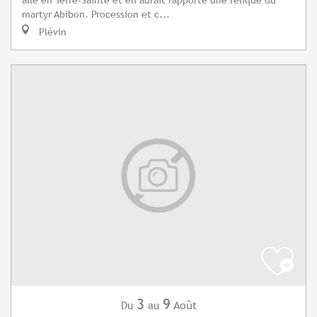
martyr Abibon. Procession et c...
Plévin
3
9
Août
Du
au