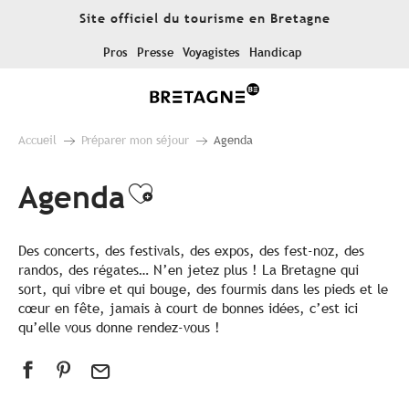
Aller
Site officiel du tourisme en Bretagne
au
contenu
Pros
Presse
Voyagistes
Handicap
principal
Accueil
Préparer mon séjour
Agenda
Agenda
Ajouter aux favoris
Des concerts, des festivals, des expos, des fest-noz, des
randos, des régates… N’en jetez plus ! La Bretagne qui
sort, qui vibre et qui bouge, des fourmis dans les pieds et le
cœur en fête, jamais à court de bonnes idées, c’est ici
qu’elle vous donne rendez-vous !