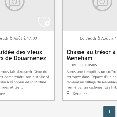
6
6
eudi
Août
à 17:00
Jeudi
Août
à 1
Le
guidée des vieux
Chasse au trésor à
rs de Douarnenez
Meneham
SPORTS ET LOISIRS
 vous fait découvrir l'âme de
Après une tempête, un coffre
t comprendre son histoire si
retrouvé dans l’épave d’un ba
iée à l'épopée de la sardine.
ramené au village de Meneham.
 rues et les...
fermé par un cadenas. Les hab
nez
Kerlouan
1