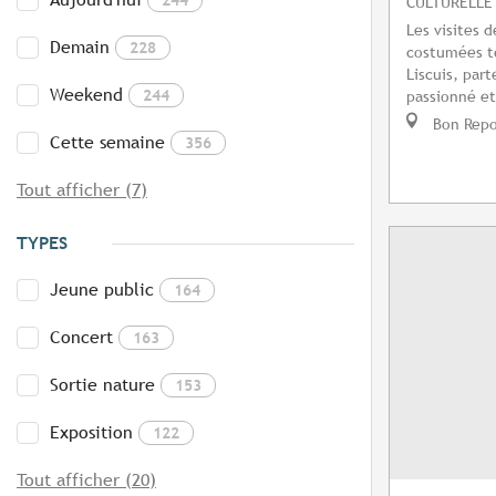
CULTURELLE
Les visites d
Demain
228
costumées to
Liscuis, par
Weekend
244
passionné et
Bon Repo
Cette semaine
356
Tout afficher (7)
TYPES
Jeune public
164
Concert
163
Sortie nature
153
Exposition
122
Tout afficher (20)