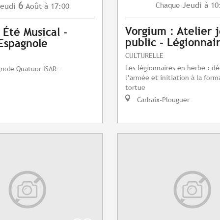
6
Jeudi
à 10
Chaque
eudi
Août
à 17:00
Vorgium : Atelier 
 Été Musical -
public - Légionnai
Espagnole
CULTURELLE
Les légionnaires en herbe : d
nole Quatuor ISAR –
l’armée et initiation à la form
tortue
Carhaix-Plouguer