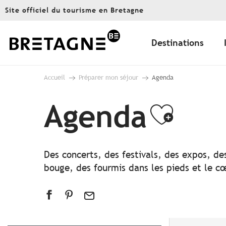
Aller
Site officiel du tourisme en Bretagne
au
contenu
principal
Destinations
Accueil
Préparer mon séjour
Agenda
Agenda
Ajout
Des concerts, des festivals, des expos, de
bouge, des fourmis dans les pieds et le cœ