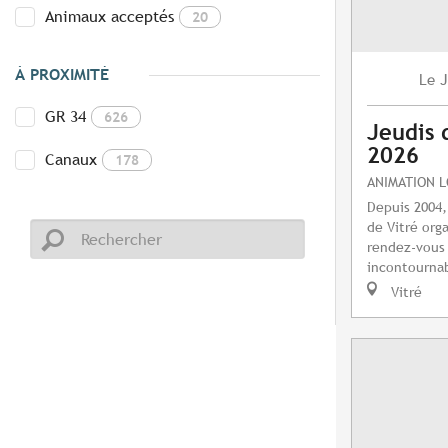
Animaux acceptés
20
À PROXIMITÉ
J
Le
GR 34
626
Jeudis 
2026
Canaux
178
ANIMATION 
Depuis 2004,
de Vitré orga
rendez-vous 
incontournab
Vitré