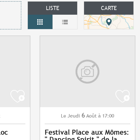
LISTE
CARTE
6
t
Jeudi
Août
à 17:00
Le
Loc
Festival Place aux Mômes:
" Dancing Spirit " de la