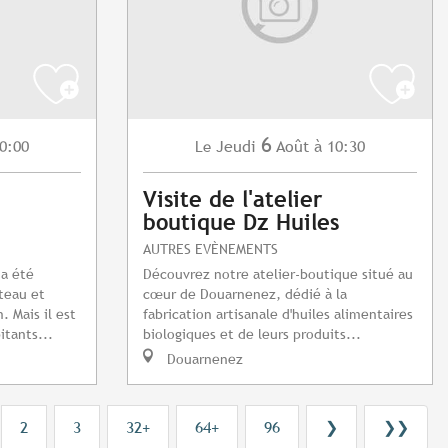
6
0:00
Jeudi
Août
à 10:30
Le
Visite de l'atelier
boutique Dz Huiles
AUTRES EVÈNEMENTS
 a été
Découvrez notre atelier-boutique situé au
teau et
cœur de Douarnenez, dédié à la
 Mais il est
fabrication artisanale d'huiles alimentaires
itants...
biologiques et de leurs produits...
Douarnenez
2
3
32+
64+
96
❯
❯❯