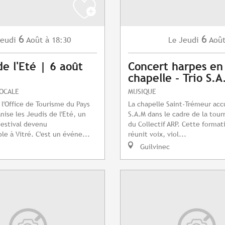
6
6
eudi
Août
à 18:30
Jeudi
Aoû
Le
de l'Eté | 6 août
Concert harpes en
chapelle - Trio S.A
LOCALE
MUSIQUE
 l'Office de Tourisme du Pays
La chapelle Saint-Trémeur accu
nise les Jeudis de l'Eté, un
S.A.M dans le cadre de la tour
estival devenu
du Collectif ARP. Cette format
le à Vitré. C'est un événe...
réunit voix, viol...
Guilvinec