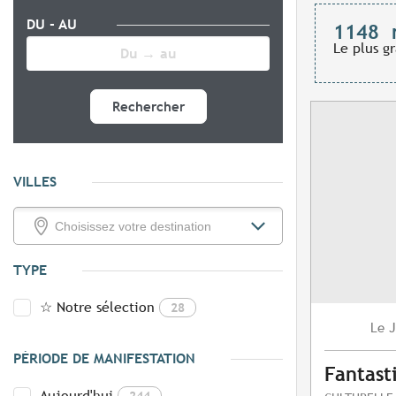
DU - AU
1148
Le plus g
Rechercher
VILLES
TYPE
☆ Notre sélection
28
J
Le
PÉRIODE DE MANIFESTATION
Fantast
Aujourd'hui
244