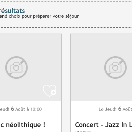
résultats
rand choix pour préparer votre séjour
6
6
eudi
Août
à 10:00
Jeudi
Aoû
Le
ic néolithique !
Concert - Jazz In 