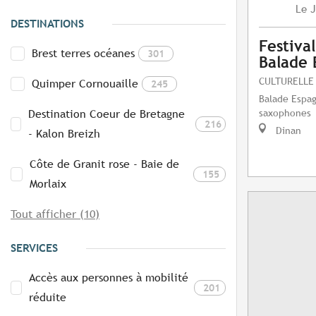
J
Le
DESTINATIONS
Festival
Brest terres océanes
301
Balade 
CULTURELLE
Quimper Cornouaille
245
Balade Espag
saxophones
Destination Coeur de Bretagne
216
Dinan
- Kalon Breizh
Côte de Granit rose - Baie de
155
Morlaix
Tout afficher (10)
SERVICES
Accès aux personnes à mobilité
201
réduite