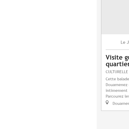
J
Le
Visite 
quartie
CULTURELLE
Cette balade
Douarnenez e
intimement l
Parcourez les
Douarne