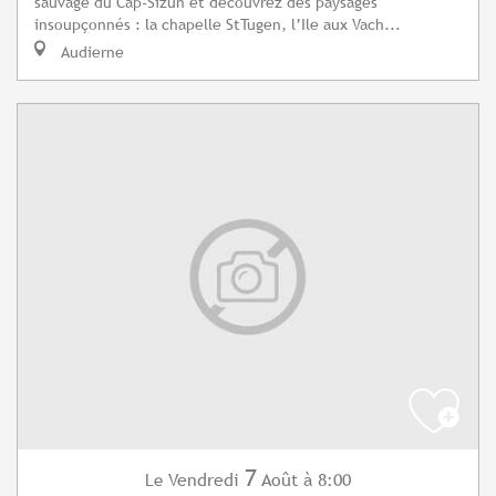
sauvage du Cap-Sizun et découvrez des paysages
insoupçonnés : la chapelle StTugen, l’Ile aux Vach...
Audierne
7
Vendredi
Août
à 8:00
Le