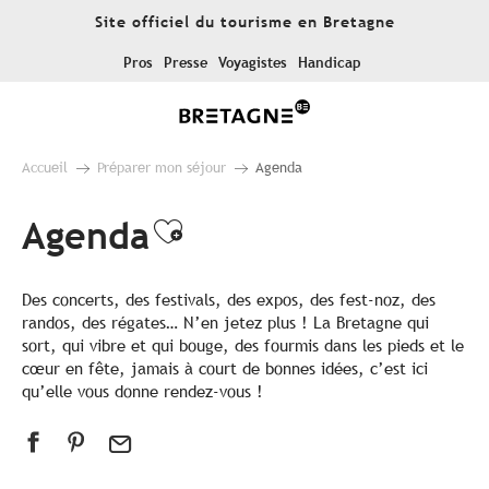
Aller
Site officiel du tourisme en Bretagne
au
contenu
Pros
Presse
Voyagistes
Handicap
principal
Accueil
Préparer mon séjour
Agenda
Agenda
Ajouter aux favoris
Des concerts, des festivals, des expos, des fest-noz, des
randos, des régates… N’en jetez plus ! La Bretagne qui
sort, qui vibre et qui bouge, des fourmis dans les pieds et le
cœur en fête, jamais à court de bonnes idées, c’est ici
qu’elle vous donne rendez-vous !