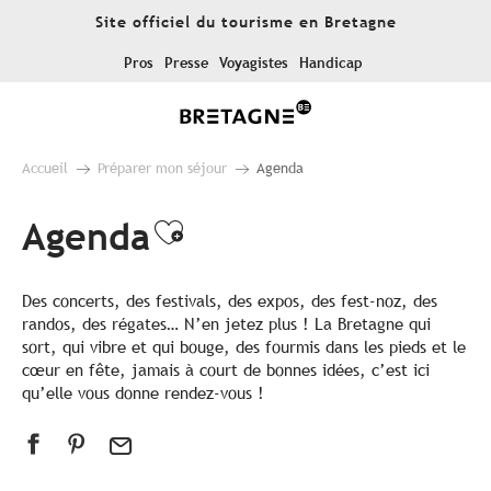
Aller
Site officiel du tourisme en Bretagne
au
contenu
Pros
Presse
Voyagistes
Handicap
principal
Accueil
Préparer mon séjour
Agenda
Agenda
Ajouter aux favoris
Des concerts, des festivals, des expos, des fest-noz, des
randos, des régates… N’en jetez plus ! La Bretagne qui
sort, qui vibre et qui bouge, des fourmis dans les pieds et le
cœur en fête, jamais à court de bonnes idées, c’est ici
qu’elle vous donne rendez-vous !