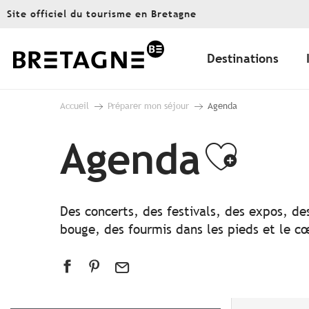
Aller
Site officiel du tourisme en Bretagne
au
contenu
principal
Destinations
Accueil
Préparer mon séjour
Agenda
Agenda
Ajout
Des concerts, des festivals, des expos, de
bouge, des fourmis dans les pieds et le cœ