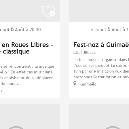
6
6
eudi
Août
à 20:30
Jeudi
Août
à 1
Le
 en Roues Libres -
Fest-noz à Guimaë
 classique
CULTURELLE
Le fest-noz est organisé dans 
l’école, sur parquet La soirée
s se rencontrent : la musique
19 h par une initiation aux da
 vélo ! En effet ces musiciens
bretonnes Restauration et buv
ls choisissent de se déplacer
 de leurs...
Guimaëc
ix