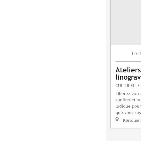
J
Le
Atelier
linogra
CULTURELLE
Libérez votre
sur linoléum
ludique pour
que vous soy
Kerlouan