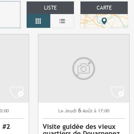
LISTE
CARTE
6
0:00
Jeudi
Août
à 17:00
Le
 #2
Visite guidée des vieux
quartiers de Douarnenez