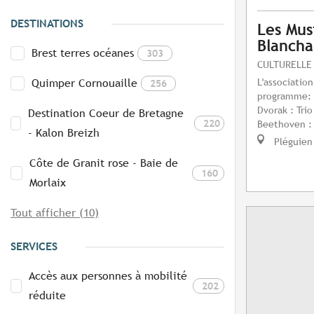
DESTINATIONS
Les Mus
Blanch
Brest terres océanes
303
CULTURELLE
L'association
Quimper Cornouaille
256
programme: T
Dvorak : Tri
Destination Coeur de Bretagne
220
Beethoven : T
- Kalon Breizh
Pléguien
Côte de Granit rose - Baie de
160
Morlaix
Tout afficher (10)
SERVICES
Accès aux personnes à mobilité
202
réduite