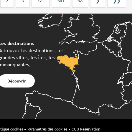
2
3
32+
64+
98
❯
❯❯
Les destinations
Retrouvez les destinations, les
grandes villes, les îles, les
immanquables, ...
Découvrir
itique cookies
Paramètres des cookies
CGU Réservation