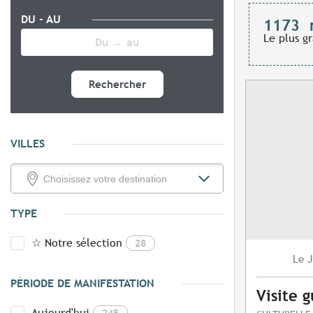
DU - AU
1173
Le plus g
Rechercher
VILLES
TYPE
☆ Notre sélection
28
J
Le
PÉRIODE DE MANIFESTATION
Visite 
Aujourd'hui
245