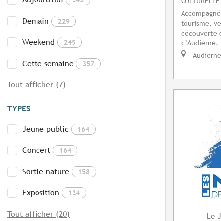
CULTURELLE
Accompagné p
Demain
229
tourisme, ve
découverte e
Weekend
245
d’Audierne. 
Audierne
Cette semaine
357
Tout afficher (7)
TYPES
Jeune public
164
Concert
164
Sortie nature
158
Exposition
124
Tout afficher (20)
J
Le