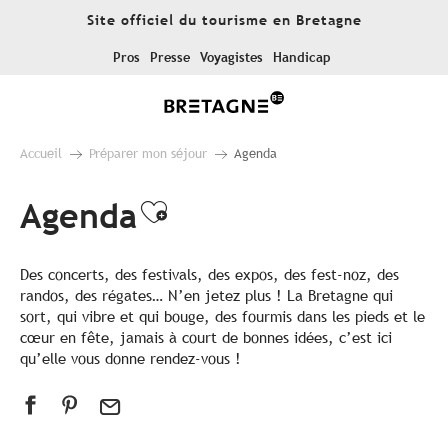
Aller
Site officiel du tourisme en Bretagne
au
contenu
Pros
Presse
Voyagistes
Handicap
principal
Accueil
Préparer mon séjour
Agenda
Agenda
Ajouter aux favoris
Des concerts, des festivals, des expos, des fest-noz, des
randos, des régates… N’en jetez plus ! La Bretagne qui
sort, qui vibre et qui bouge, des fourmis dans les pieds et le
cœur en fête, jamais à court de bonnes idées, c’est ici
qu’elle vous donne rendez-vous !