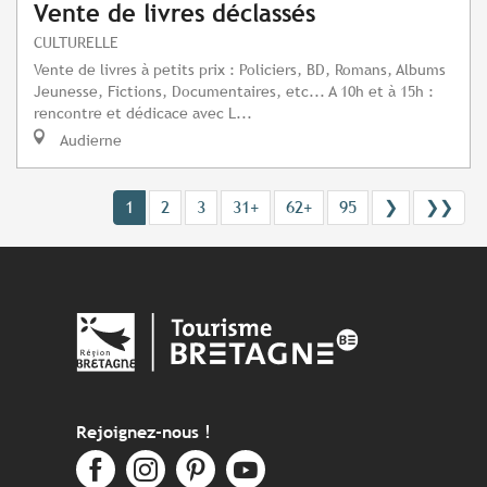
Vente de livres déclassés
CULTURELLE
Vente de livres à petits prix : Policiers, BD, Romans, Albums
Jeunesse, Fictions, Documentaires, etc... A 10h et à 15h :
rencontre et dédicace avec L...
Audierne
1
2
3
31+
62+
95
❯
❯❯
Rejoignez-nous !