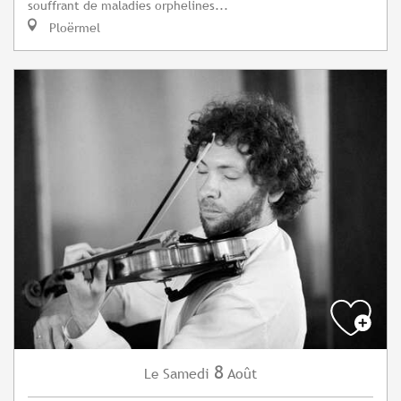
souffrant de maladies orphelines...
Ploërmel
8
Samedi
Août
Le