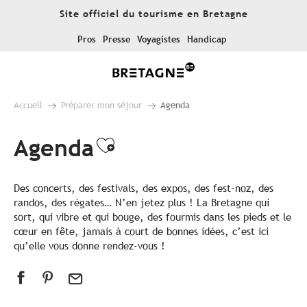
Aller
Site officiel du tourisme en Bretagne
au
contenu
Pros
Presse
Voyagistes
Handicap
principal
Accueil
Préparer mon séjour
Agenda
Agenda
Ajouter aux favoris
Des concerts, des festivals, des expos, des fest-noz, des
randos, des régates… N’en jetez plus ! La Bretagne qui
sort, qui vibre et qui bouge, des fourmis dans les pieds et le
cœur en fête, jamais à court de bonnes idées, c’est ici
qu’elle vous donne rendez-vous !