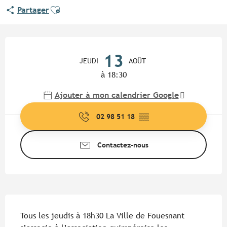
Ajouter aux favoris
Partager
Ouverture et coordonnées
13
JEUDI
AOÛT
à 18:30
Ajouter à mon calendrier Google
02 98 51 18
▒▒
Contactez-nous
Description
Tous les jeudis à 18h30 La Ville de Fouesnant 