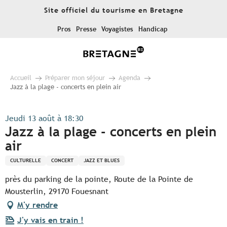
Aller
Site officiel du tourisme en Bretagne
au
contenu
Pros
Presse
Voyagistes
Handicap
principal
Accueil
Préparer mon séjour
Agenda
Jazz à la plage - concerts en plein air
Jeudi 13 août à 18:30
Jazz à la plage - concerts en plein
air
CULTURELLE
CONCERT
JAZZ ET BLUES
près du parking de la pointe, Route de la Pointe de
Mousterlin, 29170 Fouesnant
M'y rendre
J'y vais en train !