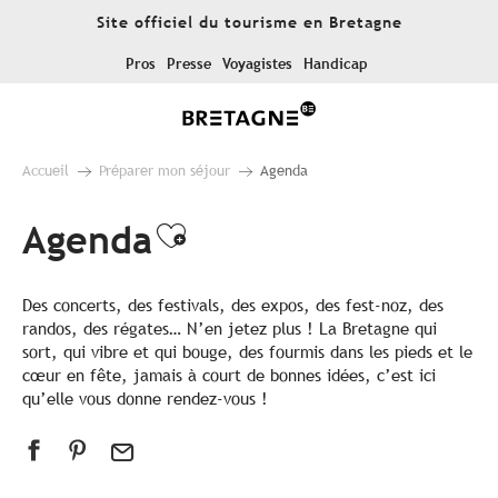
Aller
Site officiel du tourisme en Bretagne
au
contenu
Pros
Presse
Voyagistes
Handicap
principal
Accueil
Préparer mon séjour
Agenda
Agenda
Ajouter aux favoris
Des concerts, des festivals, des expos, des fest-noz, des
randos, des régates… N’en jetez plus ! La Bretagne qui
sort, qui vibre et qui bouge, des fourmis dans les pieds et le
cœur en fête, jamais à court de bonnes idées, c’est ici
qu’elle vous donne rendez-vous !