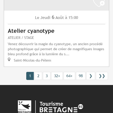
6
Jeudi
Août
à 15:00
Le
Atelier cyanotype
ATELIER / STAGE
Venez découvrir la magie du cyanotype, un ancien procédé
photographique qui permet de créer de magnifiques images
bleu profond grâce à la lumière du s...
Saint-Nicolas-du-Pélem
1
2
3
32+
64+
98
❯
❯❯