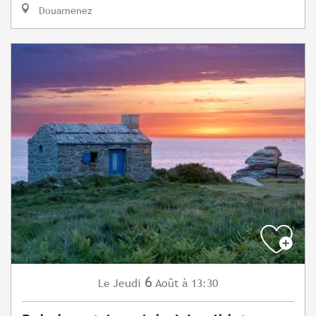
Douarnenez
6
Jeudi
Août
à 13:30
Le